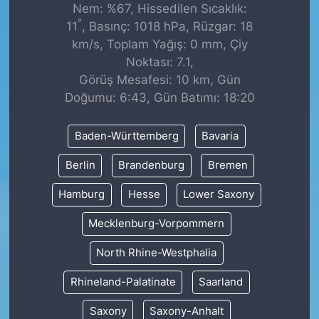
Nem: %67, Hissedilen Sıcaklık:
°
11
, Basınç: 1018 hPa, Rüzgar: 18
km/s, Toplam Yağış: 0 mm, Çiy
Noktası: 7.1,
Görüş Mesafesi: 10 km, Gün
Doğumu: 6:43, Gün Batımı: 18:20
Baden-Württemberg
Bavaria
Berlin
Brandenburg
Bremen
Hamburg
Hesse
Lower Saxony
Mecklenburg-Vorpommern
North Rhine-Westphalia
Rhineland-Palatinate
Saarland
Saxony
Saxony-Anhalt