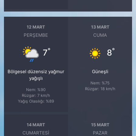
12 MART
13 MART
PERŞEMBE
CUMA
°
°
7
8
Bölgesel düzensiz yağmur
Güneşli
yağışlı
Nem: %75
Rüzgar: 18 km/h
Nem: %90
Rüzgar: 7 km/h
Yağış Olasılığı: %89
14 MART
15 MART
CUMARTESI
PAZAR