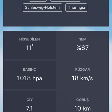
Schleswig-Holstein
Thuringia
HISSEDILEN
NEM
°
11
%67
BASINÇ
RÜZGAR
1018
18
hpa
km/s
ÇIY
GÖRÜŞ
7.1
10
km