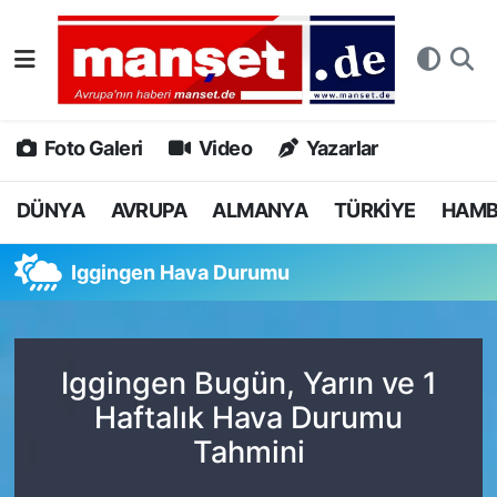
DÜNYA
Nöbetçi Eczaneler
AVRUPA
Hava Durumu
Foto Galeri
Video
Yazarlar
ALMANYA
Namaz Vakitleri
DÜNYA
AVRUPA
ALMANYA
TÜRKİYE
HAM
TÜRKİYE
Trafik Durumu
Iggingen Hava Durumu
HAMBURG
Puan Durumu ve Fikstür
SPOR
Tüm Manşetler
Iggingen Bugün, Yarın ve 1
Haftalık Hava Durumu
DEUTSCH
Son Dakika Haberleri
Tahmini
EKONOMİ
Haber Arşivi