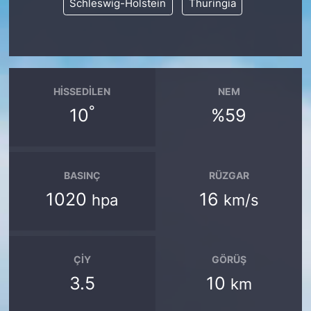
Schleswig-Holstein
Thuringia
HISSEDILEN
NEM
°
10
%59
BASINÇ
RÜZGAR
1020
16
hpa
km/s
ÇIY
GÖRÜŞ
3.5
10
km