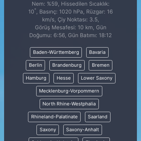
Nem: %59, Hissedilen Sıcaklık:
°
10
, Basınç: 1020 hPa, Rüzgar: 16
km/s, Çiy Noktası: 3.5,
Görüş Mesafesi: 10 km, Gün
Doğumu: 6:56, Gün Batımı: 18:12
Baden-Württemberg
Bavaria
Berlin
Brandenburg
Bremen
Hamburg
Hesse
Lower Saxony
Mecklenburg-Vorpommern
North Rhine-Westphalia
Rhineland-Palatinate
Saarland
Saxony
Saxony-Anhalt