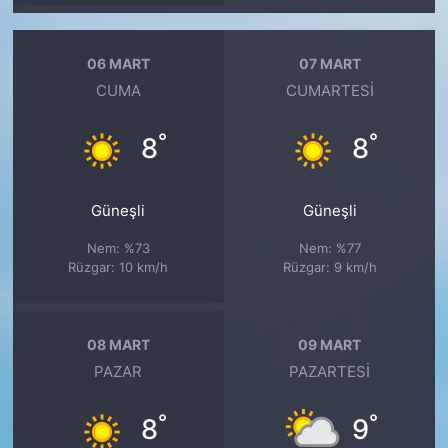
06 MART
07 MART
CUMA
CUMARTESI
°
°
8
8
Güneşli
Güneşli
Nem: %73
Nem: %77
Rüzgar: 10 km/h
Rüzgar: 9 km/h
08 MART
09 MART
PAZAR
PAZARTESI
°
°
8
9