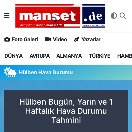
DÜNYA
Nöbetçi Eczaneler
AVRUPA
Hava Durumu
Foto Galeri
Video
Yazarlar
ALMANYA
Namaz Vakitleri
DÜNYA
AVRUPA
ALMANYA
TÜRKİYE
HAM
TÜRKİYE
Trafik Durumu
Hülben Hava Durumu
HAMBURG
Puan Durumu ve Fikstür
SPOR
Tüm Manşetler
Hülben Bugün, Yarın ve 1
Haftalık Hava Durumu
DEUTSCH
Son Dakika Haberleri
Tahmini
EKONOMİ
Haber Arşivi