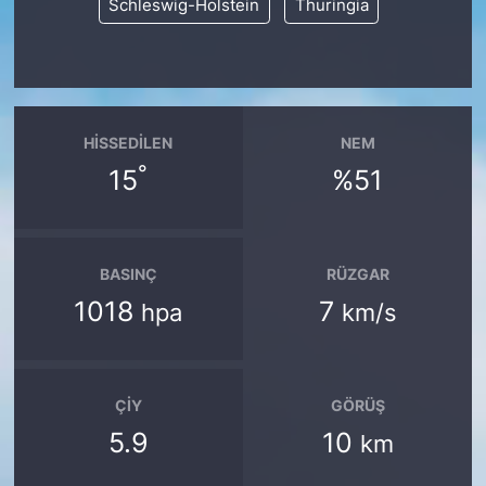
Schleswig-Holstein
Thuringia
HISSEDILEN
NEM
°
15
%51
BASINÇ
RÜZGAR
1018
7
hpa
km/s
ÇIY
GÖRÜŞ
5.9
10
km