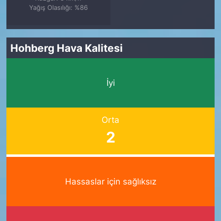
Yağış Olasılığı: %86
Hohberg Hava Kalitesi
İyi
Orta
2
Hassaslar için sağlıksız