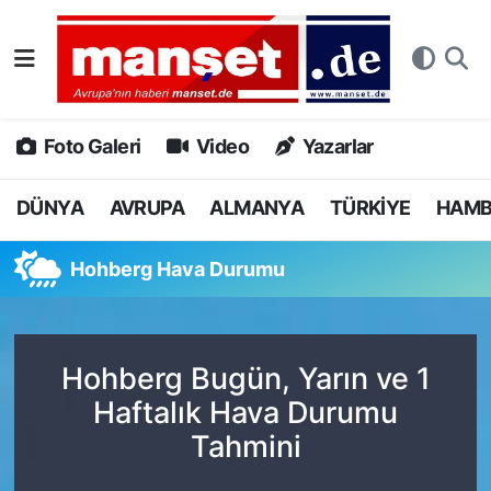
DÜNYA
Nöbetçi Eczaneler
AVRUPA
Hava Durumu
Foto Galeri
Video
Yazarlar
ALMANYA
Namaz Vakitleri
DÜNYA
AVRUPA
ALMANYA
TÜRKİYE
HAM
TÜRKİYE
Trafik Durumu
Hohberg Hava Durumu
HAMBURG
Puan Durumu ve Fikstür
SPOR
Tüm Manşetler
Hohberg Bugün, Yarın ve 1
Haftalık Hava Durumu
DEUTSCH
Son Dakika Haberleri
Tahmini
EKONOMİ
Haber Arşivi