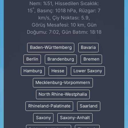
Nem: %51, Hissedilen Sıcaklık:
°
15
, Basınç: 1018 hPa, Rüzgar: 7
km/s, Çiy Noktası: 5.9,
Görüş Mesafesi: 10 km, Gün
Doğumu: 7:02, Gün Batımı: 18:18
Baden-Württemberg
Bavaria
Berlin
Brandenburg
Bremen
Hamburg
Hesse
Lower Saxony
Mecklenburg-Vorpommern
North Rhine-Westphalia
Rhineland-Palatinate
Saarland
Saxony
Saxony-Anhalt