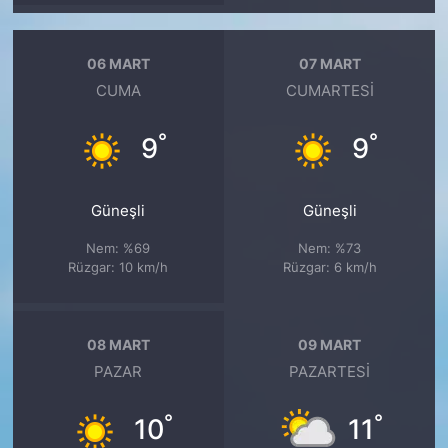
06 MART
07 MART
CUMA
CUMARTESI
°
°
9
9
Güneşli
Güneşli
Nem: %69
Nem: %73
Rüzgar: 10 km/h
Rüzgar: 6 km/h
08 MART
09 MART
PAZAR
PAZARTESI
°
°
10
11