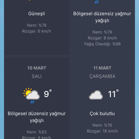
Güneşli
Bölgesel düzensiz yağmur
yağışlı
Nem: %76
Rüzgar: 6 km/h
Nem: %79
Rüzgar: 8 km/h
Yağış Olasılığı: %88
10 MART
11 MART
SALI
ÇARŞAMBA
°
°
9
11
Bölgesel düzensiz yağmur
Çok bulutlu
yağışlı
Nem: %76
Rüzgar: 18 km/h
Nem: %83
Rüzgar: 8 km/h