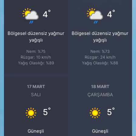
°
°
4
4
Bölgesel düzensiz yağmur
Bölgesel düzensiz yağmur
yağışlı
yağışlı
Nem: %75
Nem: %73
Rüzgar: 10 km/h
Rüzgar: 24 km/h
Yağış Olasılığı: %89
Yağış Olasılığı: %88
17 MART
18 MART
SALI
ÇARŞAMBA
°
°
5
5
Güneşli
Güneşli