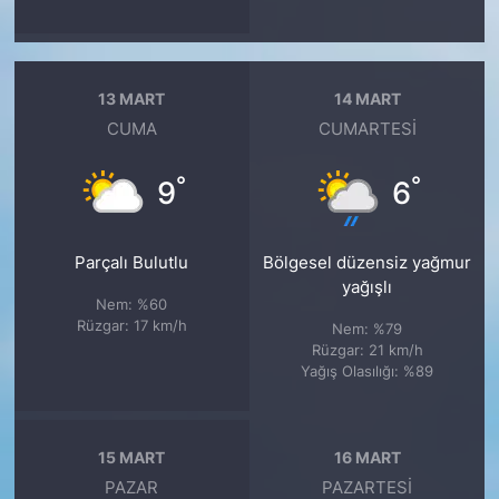
13 MART
14 MART
CUMA
CUMARTESI
°
°
9
6
Parçalı Bulutlu
Bölgesel düzensiz yağmur
yağışlı
Nem: %60
Rüzgar: 17 km/h
Nem: %79
Rüzgar: 21 km/h
Yağış Olasılığı: %89
15 MART
16 MART
PAZAR
PAZARTESI