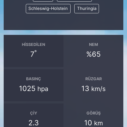
Schleswig-Holstein
Thuringia
HISSEDILEN
NEM
°
7
%65
BASINÇ
RÜZGAR
1025
13
hpa
km/s
ÇIY
GÖRÜŞ
2.3
10
km