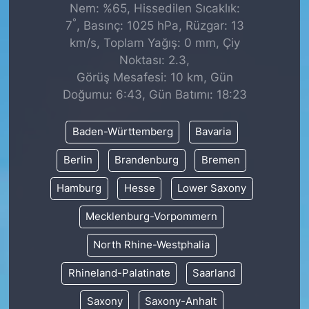
Nem: %65, Hissedilen Sıcaklık:
°
7
, Basınç: 1025 hPa, Rüzgar: 13
km/s, Toplam Yağış: 0 mm, Çiy
Noktası: 2.3,
Görüş Mesafesi: 10 km, Gün
Doğumu: 6:43, Gün Batımı: 18:23
Baden-Württemberg
Bavaria
Berlin
Brandenburg
Bremen
Hamburg
Hesse
Lower Saxony
Mecklenburg-Vorpommern
North Rhine-Westphalia
Rhineland-Palatinate
Saarland
Saxony
Saxony-Anhalt