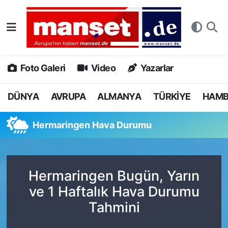
DÜNYA
Nöbetçi Eczaneler
AVRUPA
Hava Durumu
Foto Galeri
Video
Yazarlar
ALMANYA
Namaz Vakitleri
DÜNYA
AVRUPA
ALMANYA
TÜRKİYE
HAM
TÜRKİYE
Trafik Durumu
Hermaringen Hava Durumu
HAMBURG
Puan Durumu ve Fikstür
SPOR
Tüm Manşetler
Hermaringen Bugün, Yarın
ve 1 Haftalık Hava Durumu
DEUTSCH
Son Dakika Haberleri
Tahmini
EKONOMİ
Haber Arşivi