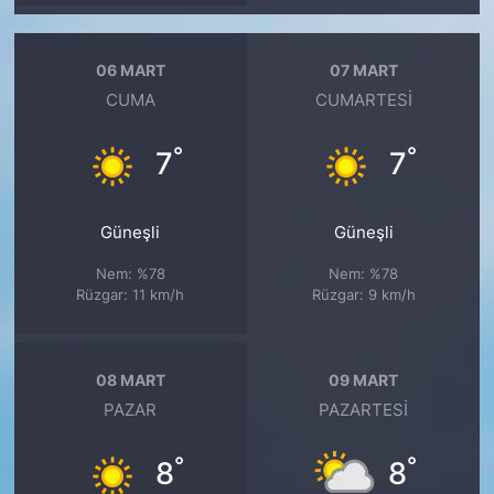
06 MART
07 MART
CUMA
CUMARTESI
°
°
7
7
Güneşli
Güneşli
Nem: %78
Nem: %78
Rüzgar: 11 km/h
Rüzgar: 9 km/h
08 MART
09 MART
PAZAR
PAZARTESI
°
°
8
8