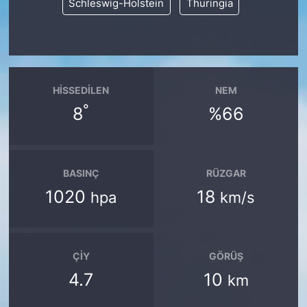
Schleswig-Holstein
Thuringia
HISSEDILEN
NEM
°
8
%66
BASINÇ
RÜZGAR
1020
18
hpa
km/s
ÇIY
GÖRÜŞ
4.7
10
km