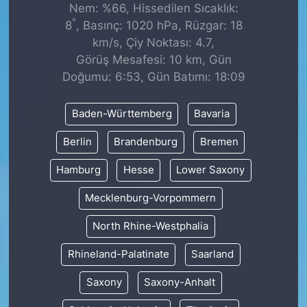
Nem: %66, Hissedilen Sıcaklık:
°
8
, Basınç: 1020 hPa, Rüzgar: 18
km/s, Çiy Noktası: 4.7,
Görüş Mesafesi: 10 km, Gün
Doğumu: 6:53, Gün Batımı: 18:09
Baden-Württemberg
Bavaria
Berlin
Brandenburg
Bremen
Hamburg
Hesse
Lower Saxony
Mecklenburg-Vorpommern
North Rhine-Westphalia
Rhineland-Palatinate
Saarland
Saxony
Saxony-Anhalt