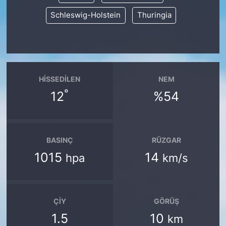
Schleswig-Holstein
Thuringia
HISSEDILEN
NEM
°
12
%54
BASINÇ
RÜZGAR
1015
14
hpa
km/s
ÇIY
GÖRÜŞ
1.5
10
km