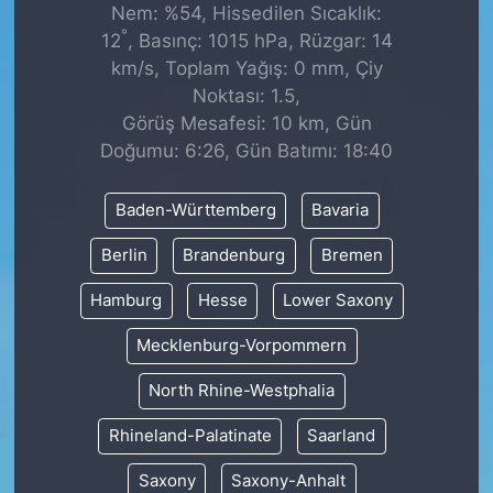
Nem: %54, Hissedilen Sıcaklık:
°
12
, Basınç: 1015 hPa, Rüzgar: 14
km/s, Toplam Yağış: 0 mm, Çiy
Noktası: 1.5,
Görüş Mesafesi: 10 km, Gün
Doğumu: 6:26, Gün Batımı: 18:40
Baden-Württemberg
Bavaria
Berlin
Brandenburg
Bremen
Hamburg
Hesse
Lower Saxony
Mecklenburg-Vorpommern
North Rhine-Westphalia
Rhineland-Palatinate
Saarland
Saxony
Saxony-Anhalt