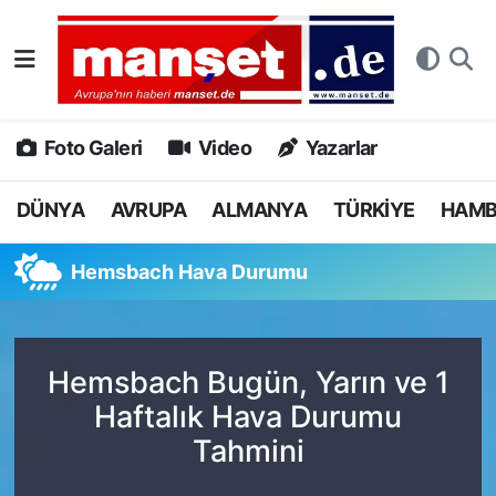
DÜNYA
Nöbetçi Eczaneler
AVRUPA
Hava Durumu
Foto Galeri
Video
Yazarlar
ALMANYA
Namaz Vakitleri
DÜNYA
AVRUPA
ALMANYA
TÜRKİYE
HAM
TÜRKİYE
Trafik Durumu
Hemsbach Hava Durumu
HAMBURG
Puan Durumu ve Fikstür
SPOR
Tüm Manşetler
Hemsbach Bugün, Yarın ve 1
Haftalık Hava Durumu
DEUTSCH
Son Dakika Haberleri
Tahmini
EKONOMİ
Haber Arşivi