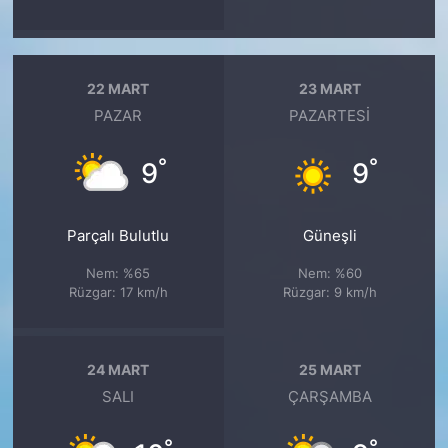
22 MART
23 MART
PAZAR
PAZARTESI
°
°
9
9
Parçalı Bulutlu
Güneşli
Nem: %65
Nem: %60
Rüzgar: 17 km/h
Rüzgar: 9 km/h
24 MART
25 MART
SALI
ÇARŞAMBA
°
°