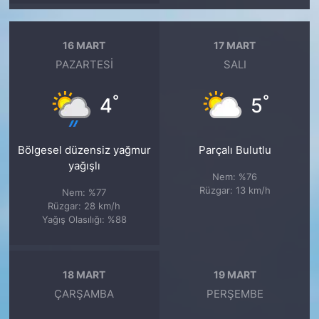
16 MART
17 MART
PAZARTESI
SALI
°
°
4
5
Bölgesel düzensiz yağmur
Parçalı Bulutlu
yağışlı
Nem: %76
Rüzgar: 13 km/h
Nem: %77
Rüzgar: 28 km/h
Yağış Olasılığı: %88
18 MART
19 MART
ÇARŞAMBA
PERŞEMBE