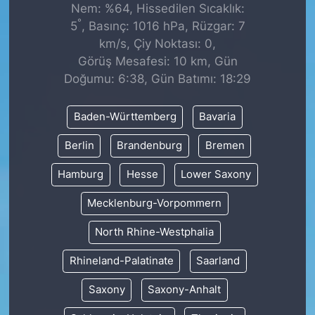
Nem: %64, Hissedilen Sıcaklık:
°
5
, Basınç: 1016 hPa, Rüzgar: 7
km/s, Çiy Noktası: 0,
Görüş Mesafesi: 10 km, Gün
Doğumu: 6:38, Gün Batımı: 18:29
Baden-Württemberg
Bavaria
Berlin
Brandenburg
Bremen
Hamburg
Hesse
Lower Saxony
Mecklenburg-Vorpommern
North Rhine-Westphalia
Rhineland-Palatinate
Saarland
Saxony
Saxony-Anhalt