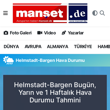
DÜNYA
Nöbetçi Eczaneler
AVRUPA
Hava Durumu
Foto Galeri
Video
Yazarlar
ALMANYA
Namaz Vakitleri
DÜNYA
AVRUPA
ALMANYA
TÜRKİYE
HAM
TÜRKİYE
Trafik Durumu
Helmstadt-Bargen Hava Durumu
HAMBURG
Puan Durumu ve Fikstür
SPOR
Tüm Manşetler
Helmstadt-Bargen Bugün,
Yarın ve 1 Haftalık Hava
DEUTSCH
Son Dakika Haberleri
Durumu Tahmini
EKONOMİ
Haber Arşivi