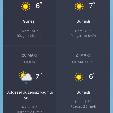
°
°
6
7
Güneşli
Güneşli
Nem: %67
Nem: %67
Rüzgar: 25 km/h
Rüzgar: 18 km/h
20 MART
21 MART
CUMA
CUMARTESI
°
°
7
6
Bölgesel düzensiz yağmur
Güneşli
yağışlı
Nem: %69
Rüzgar: 25 km/h
Nem: %71
Rüzgar: 23 km/h