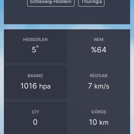
Schleswig-Holstein
Thuringia
HISSEDILEN
NEM
°
5
%64
BASINÇ
RÜZGAR
1016
7
hpa
km/s
ÇIY
GÖRÜŞ
0
10
km