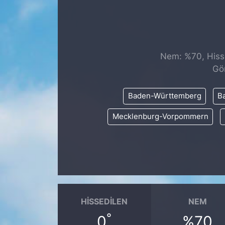
SİYASET
SAĞLIK
Nem: %70, Hisse
Gö
Baden-Württemberg
Ba
Mecklenburg-Vorpommern
HISSEDILEN
NEM
°
0
%70