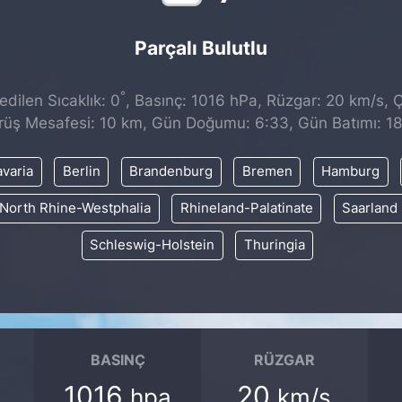
Parçalı Bulutlu
°
dilen Sıcaklık: 0
, Basınç: 1016 hPa, Rüzgar: 20 km/s, Ç
rüş Mesafesi: 10 km, Gün Doğumu: 6:33, Gün Batımı: 18
varia
Berlin
Brandenburg
Bremen
Hamburg
North Rhine-Westphalia
Rhineland-Palatinate
Saarland
Schleswig-Holstein
Thuringia
BASINÇ
RÜZGAR
1016
20
hpa
km/s