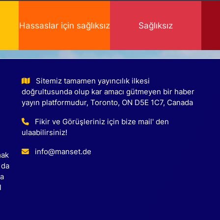
Hassaslar için sağlıksız
Sağlıksız
Sitemiz tamamen yayıncılık ilkesi
doğrultusunda olup kar amacı gütmeyen bir haber
yayın platformudur, Toronto, ON D5E 1C7, Canada
Fikir ve Görüşleriniz için bize mail' den
ulaabilirsiniz!
info@manset.de
mak
 da
ca
l