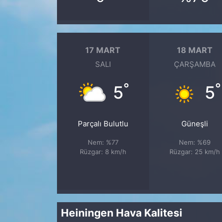
17 MART
18 MART
SALI
ÇARŞAMBA
°
°
5
5
Parçalı Bulutlu
Güneşli
Nem: %77
Nem: %69
Rüzgar: 8 km/h
Rüzgar: 25 km/h
Heiningen Hava Kalitesi