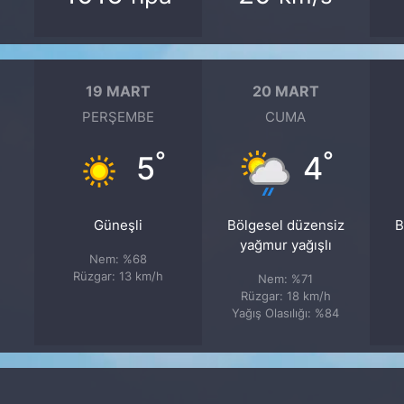
19 MART
20 MART
PERŞEMBE
CUMA
°
°
5
4
Güneşli
Bölgesel düzensiz
B
yağmur yağışlı
Nem: %68
Rüzgar: 13 km/h
Nem: %71
Rüzgar: 18 km/h
Yağış Olasılığı: %84