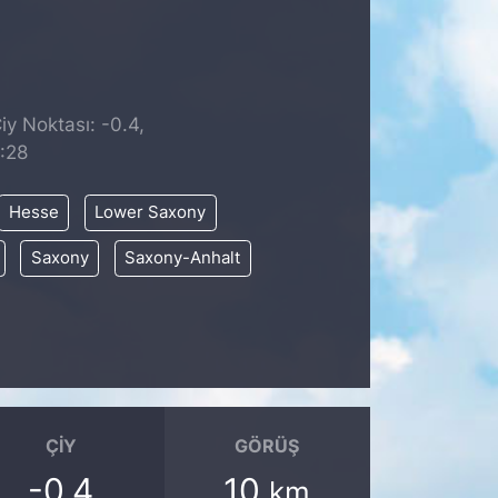
iy Noktası: -0.4,
:28
Hesse
Lower Saxony
Saxony
Saxony-Anhalt
ÇIY
GÖRÜŞ
-0.4
10
km