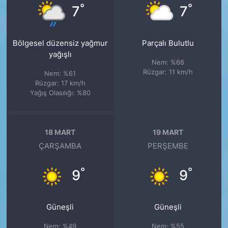
°
°
7
7
Bölgesel düzensiz yağmur
Parçalı Bulutlu
yağışlı
Nem: %66
Rüzgar: 11 km/h
Nem: %61
Rüzgar: 17 km/h
Yağış Olasılığı: %80
18 MART
19 MART
ÇARŞAMBA
PERŞEMBE
°
°
9
9
Güneşli
Güneşli
Nem: %49
Nem: %55