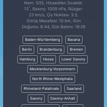
Nem: %55, Hissedilen Sıcaklık:
°
13
, Basınç: 1009 hPa, Rüzgar:
23 km/s, Çiy Noktası: 3.5,
Görüş Mesafesi: 10 km, Gün
Doğumu: 6:44, Gün Batımı: 18:28
Baden-Württemberg
Bavaria
Berlin
Brandenburg
Bremen
Hamburg
Hesse
Lower Saxony
Mecklenburg-Vorpommern
North Rhine-Westphalia
Rhineland-Palatinate
Saarland
Saxony
Saxony-Anhalt