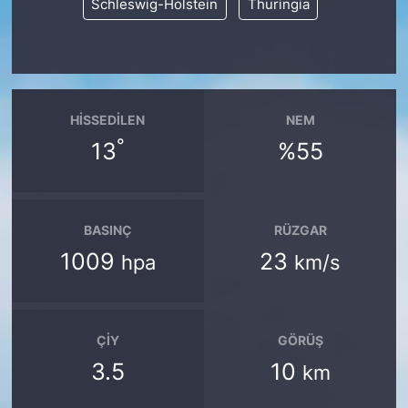
Schleswig-Holstein
Thuringia
HISSEDILEN
NEM
°
13
%55
BASINÇ
RÜZGAR
1009
23
hpa
km/s
ÇIY
GÖRÜŞ
3.5
10
km