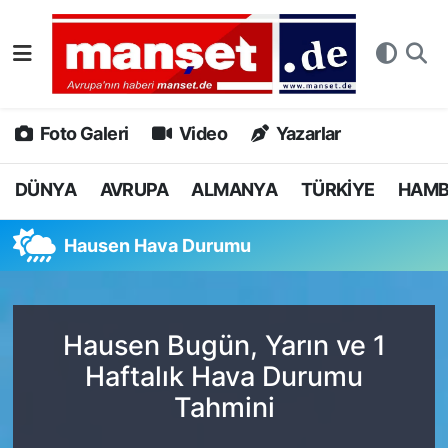
DÜNYA
Nöbetçi Eczaneler
AVRUPA
Hava Durumu
Foto Galeri
Video
Yazarlar
ALMANYA
Namaz Vakitleri
DÜNYA
AVRUPA
ALMANYA
TÜRKİYE
HAM
TÜRKİYE
Trafik Durumu
Hausen Hava Durumu
HAMBURG
Puan Durumu ve Fikstür
SPOR
Tüm Manşetler
Hausen Bugün, Yarın ve 1
Haftalık Hava Durumu
DEUTSCH
Son Dakika Haberleri
Tahmini
EKONOMİ
Haber Arşivi