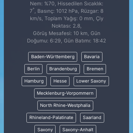
Nem: %70, Hissedilen Sıcaklık:
°
7
, Basınç: 1012 hPa, Rüzgar: 8
km/s, Toplam Yağış: 0 mm, Çiy
Noktası: 2.8,
Görüş Mesafesi: 10 km, Gün
Doğumu: 6:29, Gün Batımı: 18:42
Baden-Württemberg
Bavaria
Berlin
Brandenburg
Bremen
Hamburg
Hesse
Lower Saxony
Mecklenburg-Vorpommern
North Rhine-Westphalia
Rhineland-Palatinate
Saarland
Saxony
Saxony-Anhalt