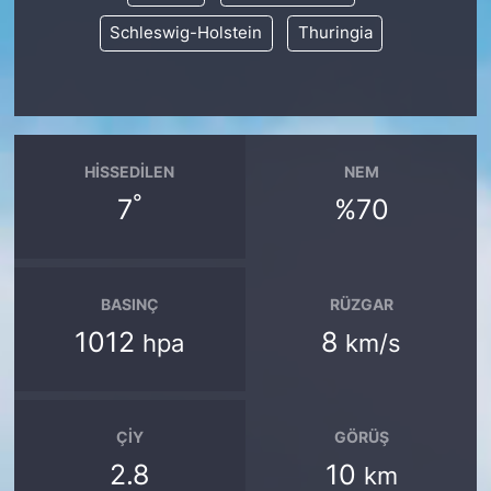
Schleswig-Holstein
Thuringia
HISSEDILEN
NEM
°
7
%70
BASINÇ
RÜZGAR
1012
8
hpa
km/s
ÇIY
GÖRÜŞ
2.8
10
km