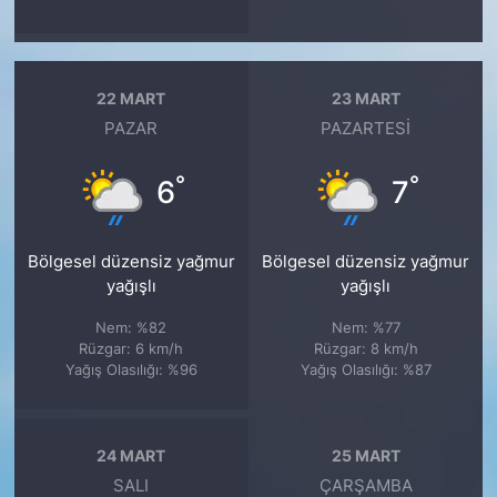
22 MART
23 MART
PAZAR
PAZARTESI
°
°
6
7
Bölgesel düzensiz yağmur
Bölgesel düzensiz yağmur
yağışlı
yağışlı
Nem: %82
Nem: %77
Rüzgar: 6 km/h
Rüzgar: 8 km/h
Yağış Olasılığı: %96
Yağış Olasılığı: %87
24 MART
25 MART
SALI
ÇARŞAMBA