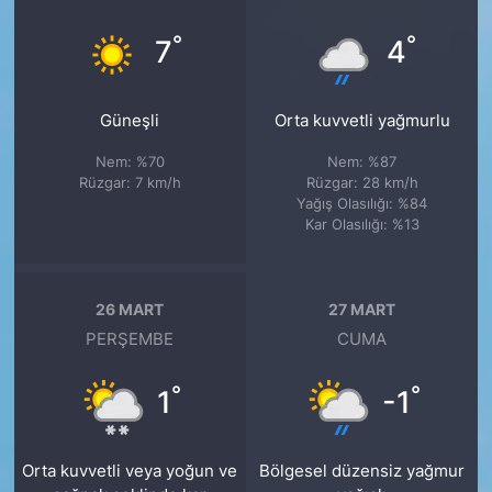
°
°
7
4
Güneşli
Orta kuvvetli yağmurlu
Nem: %70
Nem: %87
Rüzgar: 7 km/h
Rüzgar: 28 km/h
Yağış Olasılığı: %84
Kar Olasılığı: %13
26 MART
27 MART
PERŞEMBE
CUMA
°
°
1
-1
Orta kuvvetli veya yoğun ve
Bölgesel düzensiz yağmur