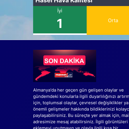
İyi
1
Orta
Almanya'da her geçen gün gelişen olaylar ve
gündemdeki konularla ilgili duyarlılığınızı artır
için, toplumsal olaylar, çevresel değişiklikler ya
önemli gelişmeler hakkında bildiklerinizi kolay
paylaşabilirsiniz. Bu süreçte yer almak için, mai
adresimize mesaj atabilirsiniz. İlgili görüntüleri
eklemeyi unutmayın ve olayla ilgili kısa bir