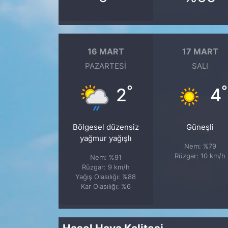
16 MART
17 MART
PAZARTESI
SALI
°
°
2
4
Bölgesel düzensiz
Güneşli
yağmur yağışlı
Nem: %79
Rüzgar: 10 km/h
Nem: %91
Rüzgar: 9 km/h
Yağış Olasılığı: %88
Kar Olasılığı: %6
Hasel Hava Kalitesi