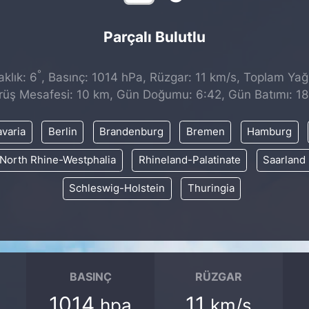
Parçalı Bulutlu
°
klık: 6
, Basınç: 1014 hPa, Rüzgar: 11 km/s, Toplam Yağı
rüş Mesafesi: 10 km, Gün Doğumu: 6:42, Gün Batımı: 18
varia
Berlin
Brandenburg
Bremen
Hamburg
North Rhine-Westphalia
Rhineland-Palatinate
Saarland
Schleswig-Holstein
Thuringia
BASINÇ
RÜZGAR
1014
11
hpa
km/s