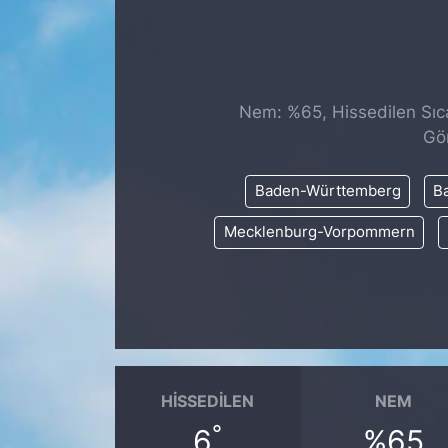
SİYASET
SAĞLIK
Nem: %65, Hissedilen Sıca
Gö
Baden-Württemberg
Ba
Mecklenburg-Vorpommern
HISSEDILEN
NEM
°
6
%65