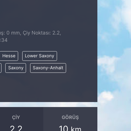
ş: 0 mm, Çiy Noktası: 2.2,
:34
Hesse
Lower Saxony
Saxony
Saxony-Anhalt
ÇIY
GÖRÜŞ
2.2
10
km