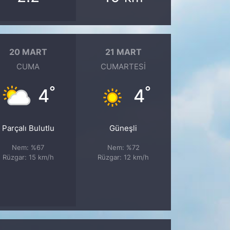
20 MART
21 MART
CUMA
CUMARTESI
°
°
4
4
Parçalı Bulutlu
Güneşli
Nem: %67
Nem: %72
Rüzgar: 15 km/h
Rüzgar: 12 km/h