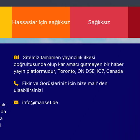
Hassaslar için sağlıksız
Sağlıksız
Sitemiz tamamen yayıncılık ilkesi
doğrultusunda olup kar amacı gütmeyen bir haber
yayın platformudur, Toronto, ON D5E 1C7, Canada
Fikir ve Görüşleriniz için bize mail' den
ulaabilirsiniz!
info@manset.de
mak
 da
ca
l