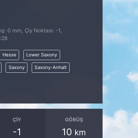
ş: 0 mm, Çiy Noktası: -1,
:28
Hesse
Lower Saxony
Saxony
Saxony-Anhalt
ÇIY
GÖRÜŞ
-1
10
km