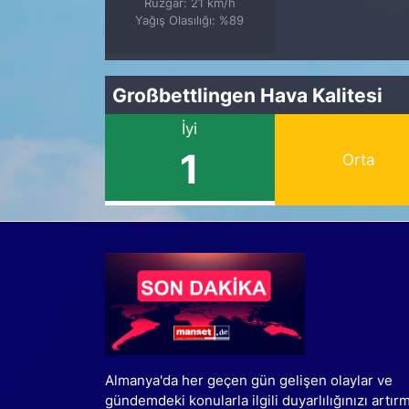
Rüzgar: 21 km/h
Yağış Olasılığı: %89
Großbettlingen Hava Kalitesi
İyi
1
Orta
Almanya'da her geçen gün gelişen olaylar ve
gündemdeki konularla ilgili duyarlılığınızı artır