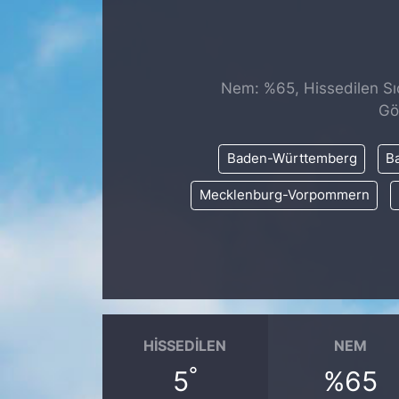
SİYASET
SAĞLIK
Nem: %65, Hissedilen Sıc
Gö
Baden-Württemberg
Ba
Mecklenburg-Vorpommern
HISSEDILEN
NEM
°
5
%65