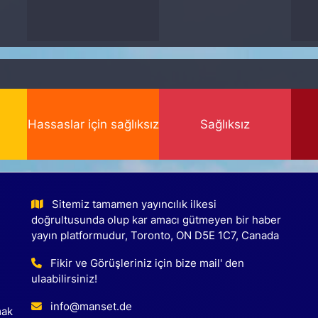
Hassaslar için sağlıksız
Sağlıksız
Sitemiz tamamen yayıncılık ilkesi
doğrultusunda olup kar amacı gütmeyen bir haber
yayın platformudur, Toronto, ON D5E 1C7, Canada
Fikir ve Görüşleriniz için bize mail' den
ulaabilirsiniz!
info@manset.de
mak