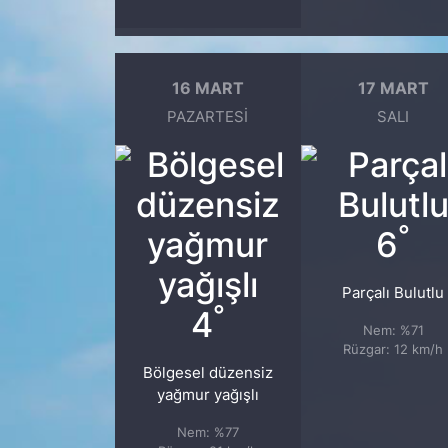
16 MART
17 MART
PAZARTESI
SALI
°
6
Parçalı Bulutlu
°
4
Nem: %71
Rüzgar: 12 km/h
Bölgesel düzensiz
yağmur yağışlı
Nem: %77