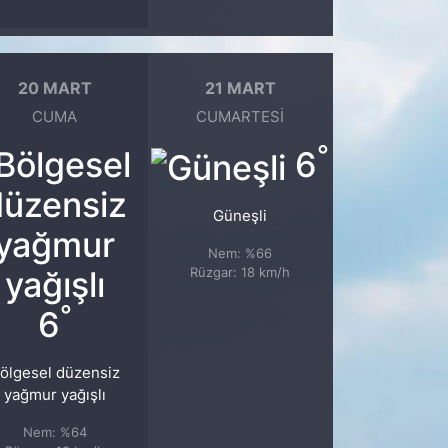
20 MART
21 MART
CUMA
CUMARTESI
°
6
Güneşli
Nem: %66
Rüzgar: 18 km/h
°
6
ölgesel düzensiz
yağmur yağışlı
Nem: %64