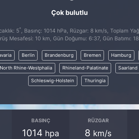
Çok bulutlu
°
aklık: 5
, Basınç: 1014 hPa, Rüzgar: 8 km/s, Toplam Yağı
rüş Mesafesi: 10 km, Gün Doğumu: 6:37, Gün Batımı: 18
varia
Berlin
Brandenburg
Bremen
Hamburg
North Rhine-Westphalia
Rhineland-Palatinate
Saarland
Schleswig-Holstein
Thuringia
BASINÇ
RÜZGAR
1014
8
hpa
km/s