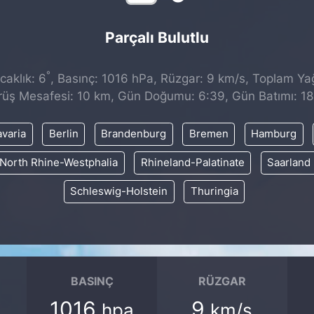
Parçalı Bulutlu
°
aklık: 6
, Basınç: 1016 hPa, Rüzgar: 9 km/s, Toplam Yağı
üş Mesafesi: 10 km, Gün Doğumu: 6:39, Gün Batımı: 1
varia
Berlin
Brandenburg
Bremen
Hamburg
North Rhine-Westphalia
Rhineland-Palatinate
Saarland
Schleswig-Holstein
Thuringia
BASINÇ
RÜZGAR
1016
9
hpa
km/s