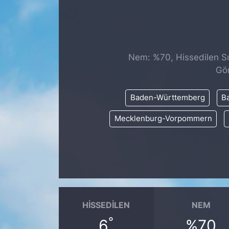
SİYASET
SAĞLIK
Nem: %70, Hissedilen Sıc
Gör
Baden-Württemberg
Ba
Mecklenburg-Vorpommern
HISSEDILEN
NEM
°
6
%70