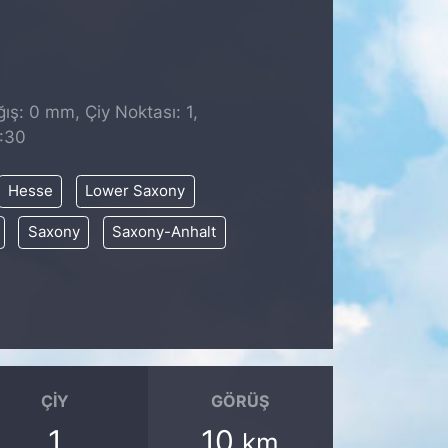
ş: 0 mm, Çiy Noktası: 1,
8:30
Hesse
Lower Saxony
Saxony
Saxony-Anhalt
ÇIY
GÖRÜŞ
1
10
km