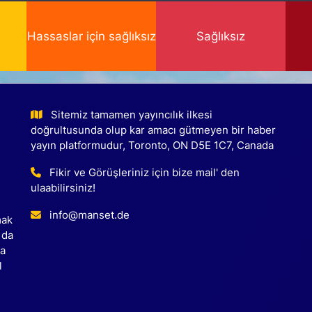
Hassaslar için sağlıksız
Sağlıksız
Sitemiz tamamen yayıncılık ilkesi
doğrultusunda olup kar amacı gütmeyen bir haber
yayın platformudur, Toronto, ON D5E 1C7, Canada
Fikir ve Görüşleriniz için bize mail' den
ulaabilirsiniz!
info@manset.de
mak
 da
ca
l