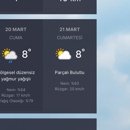
20 MART
21 MART
CUMA
CUMARTESI
°
°
8
8
ölgesel düzensiz
Parçalı Bulutlu
yağmur yağışlı
Nem: %63
Rüzgar: 20 km/h
Nem: %64
Rüzgar: 17 km/h
Yağış Olasılığı: %79