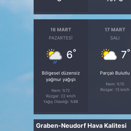
16 MART
17 MART
PAZARTESI
SALI
°
°
6
7
Bölgesel düzensiz
Parçalı Bulutlu
yağmur yağışlı
Nem: %70
Rüzgar: 13 km/h
Nem: %72
Rüzgar: 22 km/h
Yağış Olasılığı: %88
Graben-Neudorf Hava Kalitesi