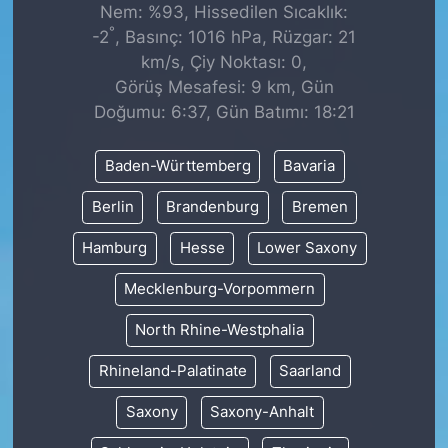
Nem: %93, Hissedilen Sıcaklık:
°
-2
, Basınç: 1016 hPa, Rüzgar: 21
km/s, Çiy Noktası: 0,
Görüş Mesafesi: 9 km, Gün
Doğumu: 6:37, Gün Batımı: 18:21
Baden-Württemberg
Bavaria
Berlin
Brandenburg
Bremen
Hamburg
Hesse
Lower Saxony
Mecklenburg-Vorpommern
North Rhine-Westphalia
Rhineland-Palatinate
Saarland
Saxony
Saxony-Anhalt