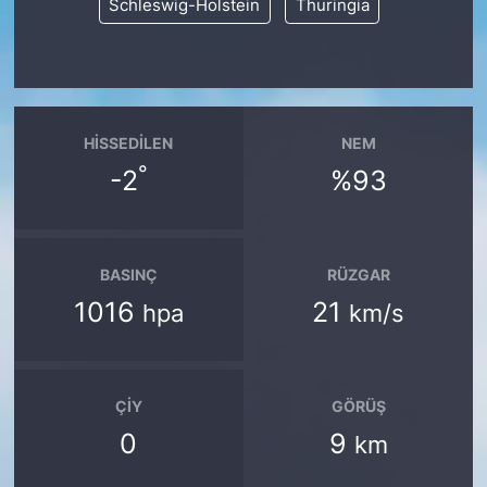
Schleswig-Holstein
Thuringia
HISSEDILEN
NEM
°
-2
%93
BASINÇ
RÜZGAR
1016
21
hpa
km/s
ÇIY
GÖRÜŞ
0
9
km