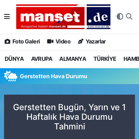
DÜNYA
Nöbetçi Eczaneler
AVRUPA
Hava Durumu
Foto Galeri
Video
Yazarlar
ALMANYA
Namaz Vakitleri
DÜNYA
AVRUPA
ALMANYA
TÜRKİYE
HAM
TÜRKİYE
Trafik Durumu
Gerstetten Hava Durumu
HAMBURG
Puan Durumu ve Fikstür
SPOR
Tüm Manşetler
Gerstetten Bugün, Yarın ve 1
Haftalık Hava Durumu
DEUTSCH
Son Dakika Haberleri
Tahmini
EKONOMİ
Haber Arşivi