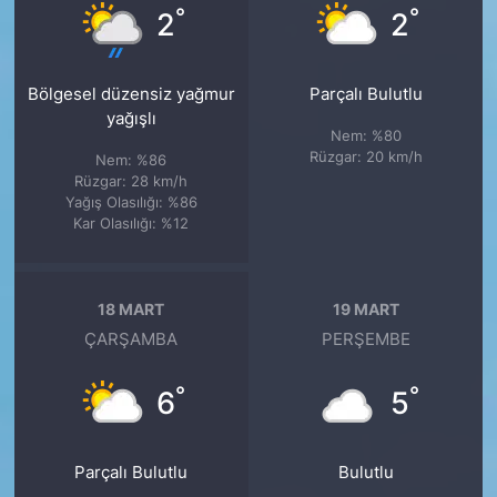
°
°
2
2
Bölgesel düzensiz yağmur
Parçalı Bulutlu
yağışlı
Nem: %80
Rüzgar: 20 km/h
Nem: %86
Rüzgar: 28 km/h
Yağış Olasılığı: %86
Kar Olasılığı: %12
18 MART
19 MART
ÇARŞAMBA
PERŞEMBE
°
°
6
5
Parçalı Bulutlu
Bulutlu