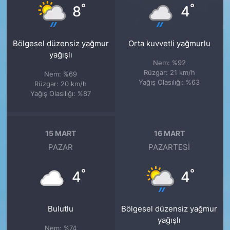
°
°
8
4
Bölgesel düzensiz yağmur
Orta kuvvetli yağmurlu
yağışlı
Nem: %92
Rüzgar: 21 km/h
Nem: %69
Yağış Olasılığı: %63
Rüzgar: 20 km/h
Yağış Olasılığı: %87
15 MART
16 MART
PAZAR
PAZARTESI
°
°
4
4
Bulutlu
Bölgesel düzensiz yağmur
yağışlı
Nem: %74