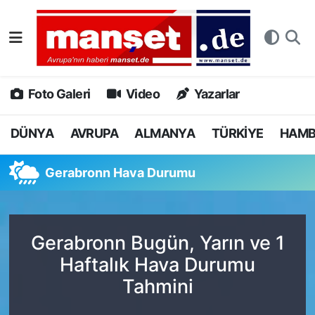
DÜNYA
Nöbetçi Eczaneler
AVRUPA
Hava Durumu
Foto Galeri
Video
Yazarlar
ALMANYA
Namaz Vakitleri
DÜNYA
AVRUPA
ALMANYA
TÜRKİYE
HAM
TÜRKİYE
Trafik Durumu
Gerabronn Hava Durumu
HAMBURG
Puan Durumu ve Fikstür
SPOR
Tüm Manşetler
Gerabronn Bugün, Yarın ve 1
Haftalık Hava Durumu
DEUTSCH
Son Dakika Haberleri
Tahmini
EKONOMİ
Haber Arşivi