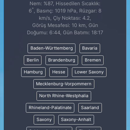
Nem: %87, Hissedilen Sıcaklık:
°
6
, Basınç: 1019 hPa, Rüzgar: 8
km/s, Çiy Noktası: 4.2,
Görüş Mesafesi: 10 km, Gün
Doğumu: 6:44, Gün Batımı: 18:17
Baden-Württemberg
Bavaria
Berlin
Brandenburg
Bremen
Hamburg
Hesse
Lower Saxony
Mecklenburg-Vorpommern
North Rhine-Westphalia
Rhineland-Palatinate
Saarland
Saxony
Saxony-Anhalt