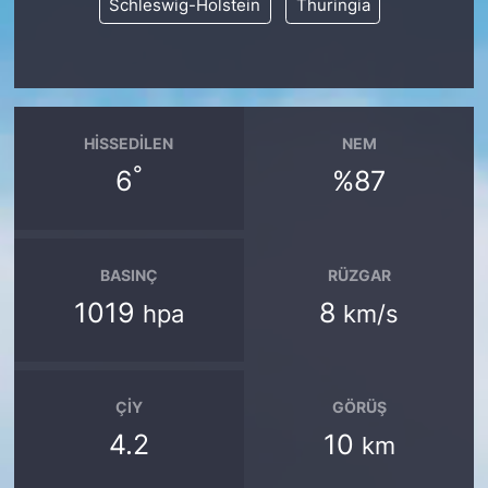
Schleswig-Holstein
Thuringia
HISSEDILEN
NEM
°
6
%87
BASINÇ
RÜZGAR
1019
8
hpa
km/s
ÇIY
GÖRÜŞ
4.2
10
km