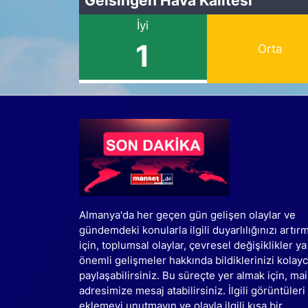
İyi
1
Orta
Almanya'da her geçen gün gelişen olaylar ve
gündemdeki konularla ilgili duyarlılığınızı artır
için, toplumsal olaylar, çevresel değişiklikler ya
önemli gelişmeler hakkında bildiklerinizi kolay
paylaşabilirsiniz. Bu süreçte yer almak için, mai
adresimize mesaj atabilirsiniz. İlgili görüntüleri
eklemeyi unutmayın ve olayla ilgili kısa bir