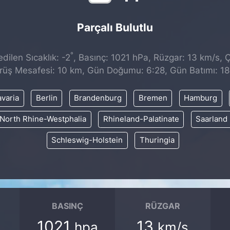
Parçalı Bulutlu
°
dilen Sıcaklık: -2
, Basınç: 1021 hPa, Rüzgar: 13 km/s, Ç
rüş Mesafesi: 10 km, Gün Doğumu: 6:28, Gün Batımı: 18
varia
Berlin
Brandenburg
Bremen
Hamburg
North Rhine-Westphalia
Rhineland-Palatinate
Saarland
Schleswig-Holstein
Thuringia
BASINÇ
RÜZGAR
1021
13
hpa
km/s