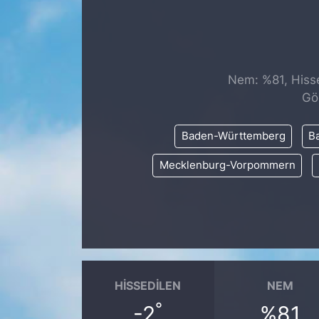
SİYASET
SAĞLIK
Nem: %81, Hisse
Gö
Baden-Württemberg
Ba
Mecklenburg-Vorpommern
HISSEDILEN
NEM
°
-2
%81