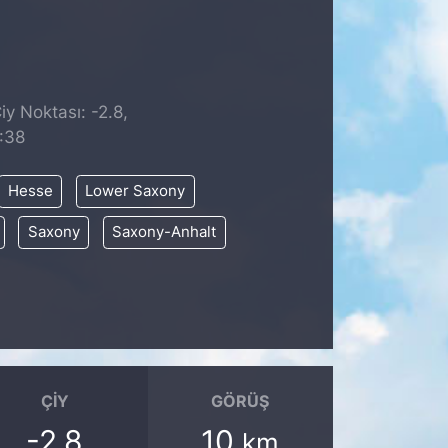
iy Noktası: -2.8,
:38
Hesse
Lower Saxony
Saxony
Saxony-Anhalt
ÇIY
GÖRÜŞ
-2.8
10
km