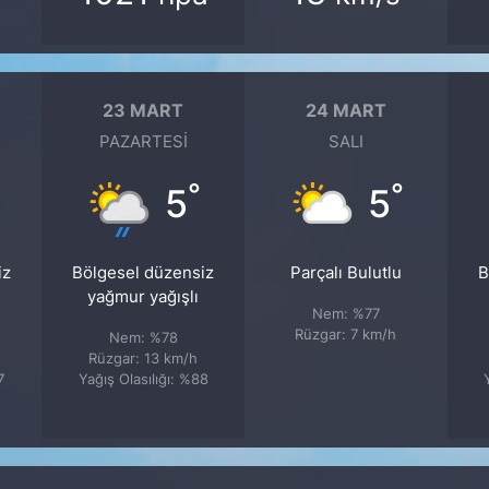
23 MART
24 MART
PAZARTESI
SALI
°
°
5
5
iz
Bölgesel düzensiz
Parçalı Bulutlu
B
yağmur yağışlı
Nem: %77
Rüzgar: 7 km/h
Nem: %78
Rüzgar: 13 km/h
7
Yağış Olasılığı: %88