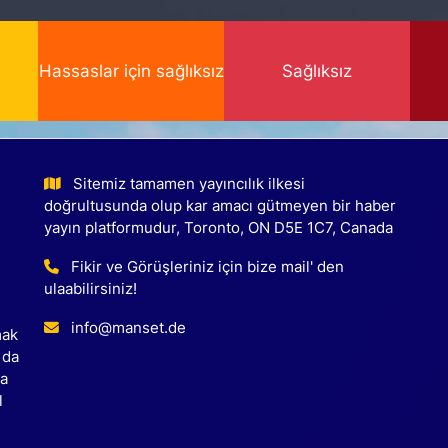
Hassaslar için sağlıksız
Sağlıksız
Sitemiz tamamen yayıncılık ilkesi
doğrultusunda olup kar amacı gütmeyen bir haber
yayın platformudur, Toronto, ON D5E 1C7, Canada
Fikir ve Görüşleriniz için bize mail' den
ulaabilirsiniz!
info@manset.de
mak
 da
ca
l