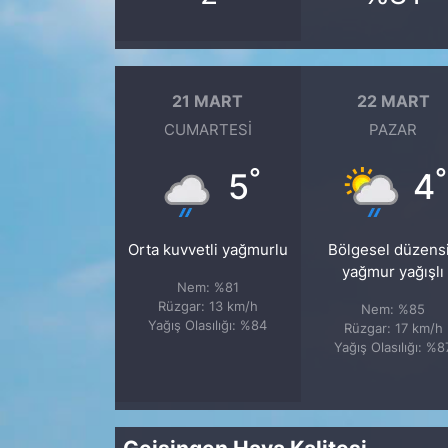
21 MART
22 MART
CUMARTESI
PAZAR
°
°
5
4
Orta kuvvetli yağmurlu
Bölgesel düzens
yağmur yağışlı
Nem: %81
Rüzgar: 13 km/h
Nem: %85
Yağış Olasılığı: %84
Rüzgar: 17 km/h
Yağış Olasılığı: %8
Geisingen Hava Kalitesi