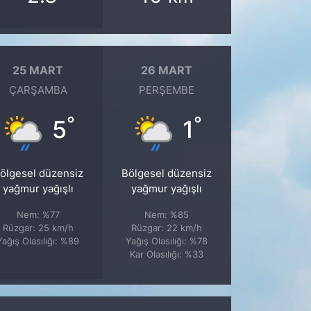
25 MART
26 MART
ÇARŞAMBA
PERŞEMBE
°
°
5
1
ölgesel düzensiz
Bölgesel düzensiz
yağmur yağışlı
yağmur yağışlı
Nem: %77
Nem: %85
Rüzgar: 25 km/h
Rüzgar: 22 km/h
Yağış Olasılığı: %89
Yağış Olasılığı: %78
Kar Olasılığı: %33