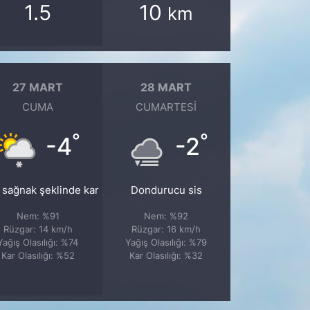
1.5
10
km
27 MART
28 MART
CUMA
CUMARTESI
°
°
-4
-2
f sağnak şeklinde kar
Dondurucu sis
Nem: %91
Nem: %92
Rüzgar: 14 km/h
Rüzgar: 16 km/h
Yağış Olasılığı: %74
Yağış Olasılığı: %79
Kar Olasılığı: %52
Kar Olasılığı: %32