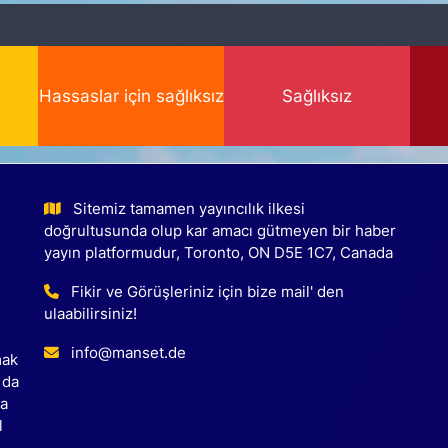
Hassaslar için sağlıksız
Sağlıksız
Sitemiz tamamen yayıncılık ilkesi
doğrultusunda olup kar amacı gütmeyen bir haber
yayın platformudur, Toronto, ON D5E 1C7, Canada
Fikir ve Görüşleriniz için bize mail' den
ulaabilirsiniz!
info@manset.de
mak
 da
ca
l