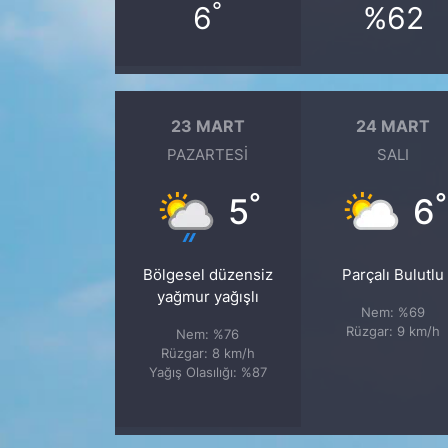
°
6
%62
23 MART
24 MART
PAZARTESI
SALI
°
°
5
6
Bölgesel düzensiz
Parçalı Bulutlu
yağmur yağışlı
Nem: %69
Rüzgar: 9 km/h
Nem: %76
Rüzgar: 8 km/h
Yağış Olasılığı: %87