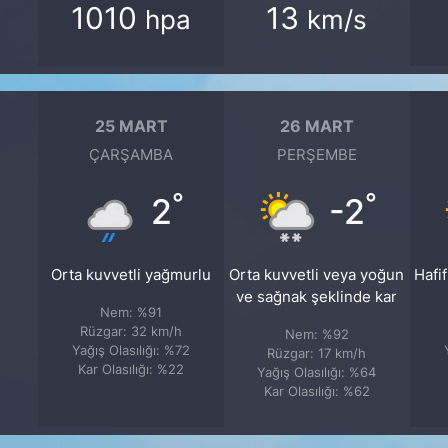
1010
13
hpa
km/s
25 MART
26 MART
ÇARŞAMBA
PERŞEMBE
°
°
2
-2
Orta kuvvetli yağmurlu
Orta kuvvetli veya yoğun
Hafi
ve sağnak şeklinde kar
Nem: %91
Rüzgar: 32 km/h
Nem: %92
Yağış Olasılığı: %72
Rüzgar: 17 km/h
Kar Olasılığı: %22
Yağış Olasılığı: %64
Kar Olasılığı: %62