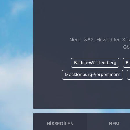
SİYASET
SAĞLIK
Nem: %62, Hissedilen Sıca
Gö
Baden-Württemberg
Ba
Mecklenburg-Vorpommern
HISSEDILEN
NEM