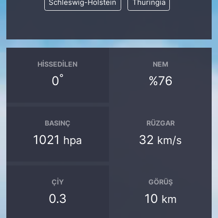
Schleswig-Holstein
Thuringia
HISSEDILEN
NEM
°
0
%76
BASINÇ
RÜZGAR
1021
32
hpa
km/s
ÇIY
GÖRÜŞ
0.3
10
km