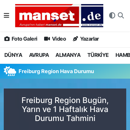
DÜNYA
Nöbetçi Eczaneler
AVRUPA
Hava Durumu
Foto Galeri
Video
Yazarlar
ALMANYA
Namaz Vakitleri
DÜNYA
AVRUPA
ALMANYA
TÜRKİYE
HAM
TÜRKİYE
Trafik Durumu
Freiburg Region Hava Durumu
HAMBURG
Puan Durumu ve Fikstür
SPOR
Tüm Manşetler
Freiburg Region Bugün,
Yarın ve 1 Haftalık Hava
DEUTSCH
Son Dakika Haberleri
Durumu Tahmini
EKONOMİ
Haber Arşivi