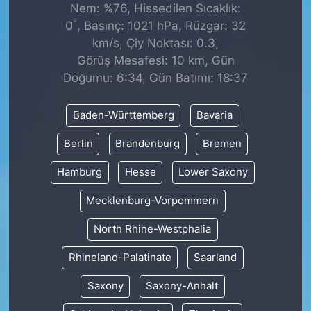
Nem: %76, Hissedilen Sıcaklık:
°
0
, Basınç: 1021 hPa, Rüzgar: 32
km/s, Çiy Noktası: 0.3,
Görüş Mesafesi: 10 km, Gün
Doğumu: 6:34, Gün Batımı: 18:37
Baden-Württemberg
Bavaria
Berlin
Brandenburg
Bremen
Hamburg
Hesse
Lower Saxony
Mecklenburg-Vorpommern
North Rhine-Westphalia
Rhineland-Palatinate
Saarland
Saxony
Saxony-Anhalt