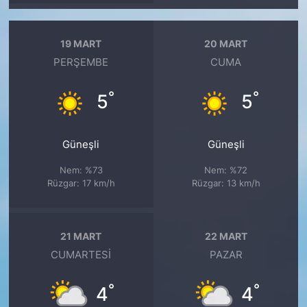
19 MART
20 MART
PERŞEMBE
CUMA
°
°
5
5
Güneşli
Güneşli
Nem: %73
Nem: %72
Rüzgar: 17 km/h
Rüzgar: 13 km/h
21 MART
22 MART
CUMARTESI
PAZAR
°
°
4
4