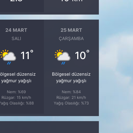
24 MART
25 MART
SALI
ÇARŞAMBA
°
°
11
10
ölgesel düzensiz
Bölgesel düzensiz
yağmur yağışlı
yağmur yağışlı
Nem: %69
Nem: %84
Rüzgar: 15 km/h
Rüzgar: 21 km/h
Yağış Olasılığı: %88
Yağış Olasılığı: %73