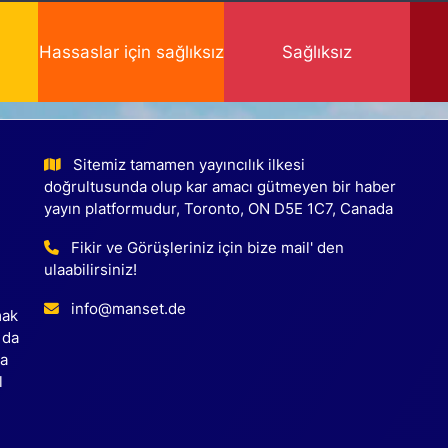
Hassaslar için sağlıksız
Sağlıksız
Sitemiz tamamen yayıncılık ilkesi
doğrultusunda olup kar amacı gütmeyen bir haber
yayın platformudur, Toronto, ON D5E 1C7, Canada
Fikir ve Görüşleriniz için bize mail' den
ulaabilirsiniz!
info@manset.de
mak
 da
ca
l