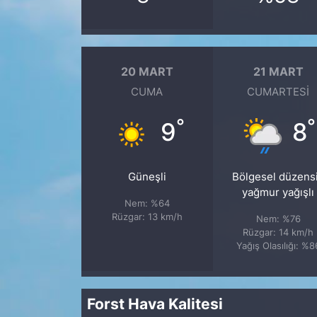
20 MART
21 MART
CUMA
CUMARTESI
°
°
9
8
Güneşli
Bölgesel düzens
yağmur yağışlı
Nem: %64
Rüzgar: 13 km/h
Nem: %76
Rüzgar: 14 km/h
Yağış Olasılığı: %8
Forst Hava Kalitesi