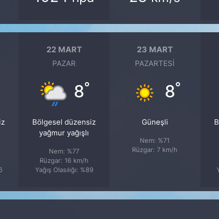
22 MART
23 MART
PAZAR
PAZARTESI
°
°
8
8
iz
Bölgesel düzensiz
Güneşli
B
yağmur yağışlı
Nem: %71
Rüzgar: 7 km/h
Nem: %77
Rüzgar: 16 km/h
6
Yağış Olasılığı: %89