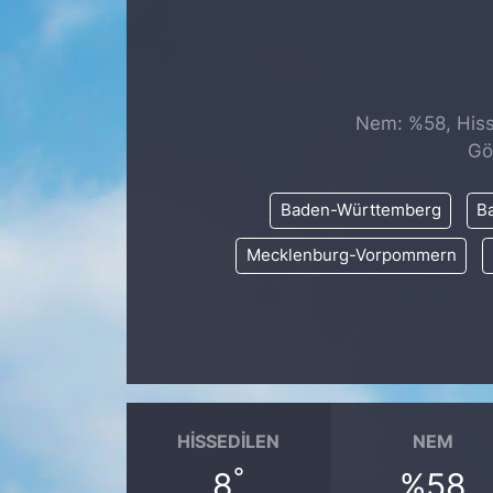
SİYASET
SAĞLIK
Nem: %58, Hisse
Gö
Baden-Württemberg
Ba
Mecklenburg-Vorpommern
HISSEDILEN
NEM
°
8
%58