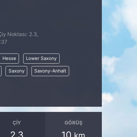
iy Noktası: 2.3,
:37
Hesse
Lower Saxony
Saxony
Saxony-Anhalt
ÇIY
GÖRÜŞ
2.3
10
km