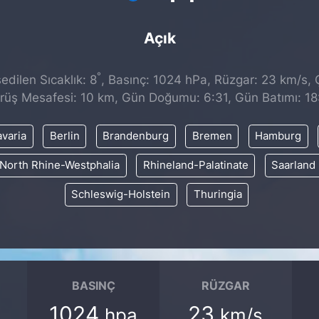
Açık
°
dilen Sıcaklık: 8
, Basınç: 1024 hPa, Rüzgar: 23 km/s, Ç
rüş Mesafesi: 10 km, Gün Doğumu: 6:31, Gün Batımı: 18
varia
Berlin
Brandenburg
Bremen
Hamburg
North Rhine-Westphalia
Rhineland-Palatinate
Saarland
Schleswig-Holstein
Thuringia
BASINÇ
RÜZGAR
1024
23
hpa
km/s