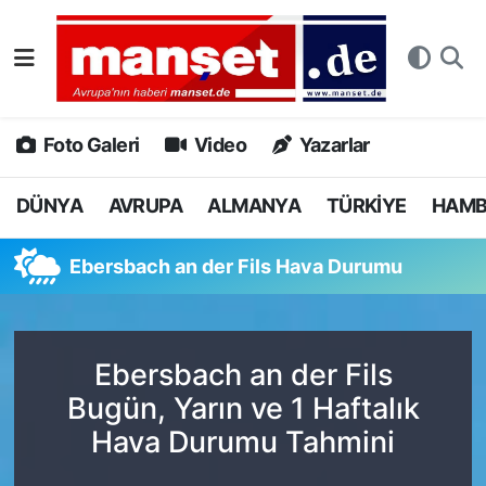
DÜNYA
Nöbetçi Eczaneler
AVRUPA
Hava Durumu
Foto Galeri
Video
Yazarlar
ALMANYA
Namaz Vakitleri
DÜNYA
AVRUPA
ALMANYA
TÜRKİYE
HAM
TÜRKİYE
Trafik Durumu
Ebersbach an der Fils Hava Durumu
HAMBURG
Puan Durumu ve Fikstür
SPOR
Tüm Manşetler
Ebersbach an der Fils
Bugün, Yarın ve 1 Haftalık
DEUTSCH
Son Dakika Haberleri
Hava Durumu Tahmini
EKONOMİ
Haber Arşivi