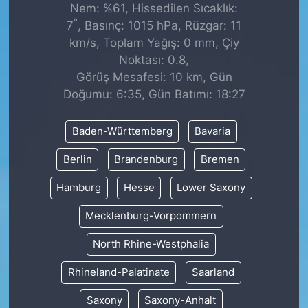
Nem: %61, Hissedilen Sıcaklık:
°
7
, Basınç: 1015 hPa, Rüzgar: 11
km/s, Toplam Yağış: 0 mm, Çiy
Noktası: 0.8,
Görüş Mesafesi: 10 km, Gün
Doğumu: 6:35, Gün Batımı: 18:27
Baden-Württemberg
Bavaria
Berlin
Brandenburg
Bremen
Hamburg
Hesse
Lower Saxony
Mecklenburg-Vorpommern
North Rhine-Westphalia
Rhineland-Palatinate
Saarland
Saxony
Saxony-Anhalt