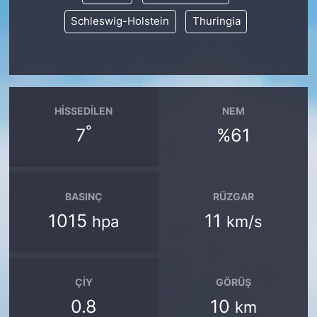
Schleswig-Holstein
Thuringia
HISSEDILEN
NEM
°
7
%61
BASINÇ
RÜZGAR
1015
11
hpa
km/s
ÇIY
GÖRÜŞ
0.8
10
km