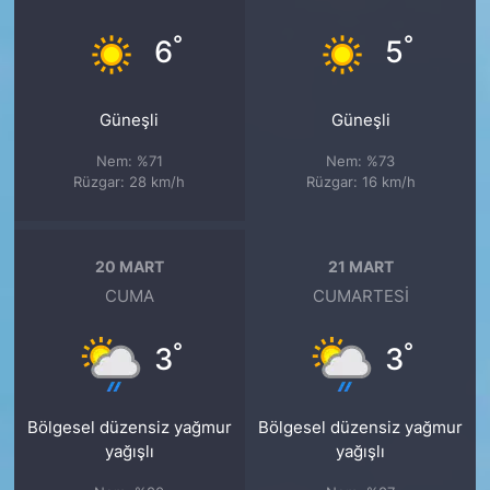
°
°
6
5
Güneşli
Güneşli
Nem: %71
Nem: %73
Rüzgar: 28 km/h
Rüzgar: 16 km/h
20 MART
21 MART
CUMA
CUMARTESI
°
°
3
3
Bölgesel düzensiz yağmur
Bölgesel düzensiz yağmur
yağışlı
yağışlı