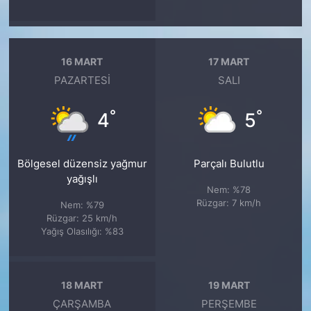
16 MART
17 MART
PAZARTESI
SALI
°
°
4
5
Bölgesel düzensiz yağmur
Parçalı Bulutlu
yağışlı
Nem: %78
Rüzgar: 7 km/h
Nem: %79
Rüzgar: 25 km/h
Yağış Olasılığı: %83
18 MART
19 MART
ÇARŞAMBA
PERŞEMBE