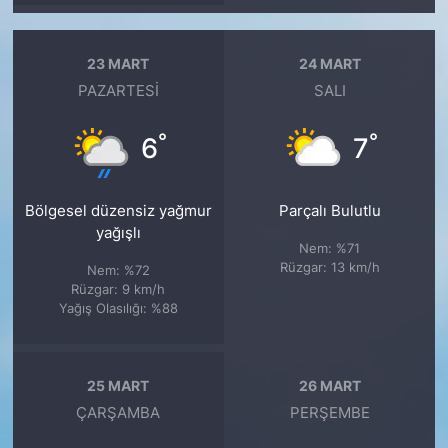
23 MART
24 MART
PAZARTESI
SALI
°
°
6
7
Bölgesel düzensiz yağmur
Parçalı Bulutlu
yağışlı
Nem: %71
Rüzgar: 13 km/h
Nem: %72
Rüzgar: 9 km/h
Yağış Olasılığı: %88
25 MART
26 MART
ÇARŞAMBA
PERŞEMBE