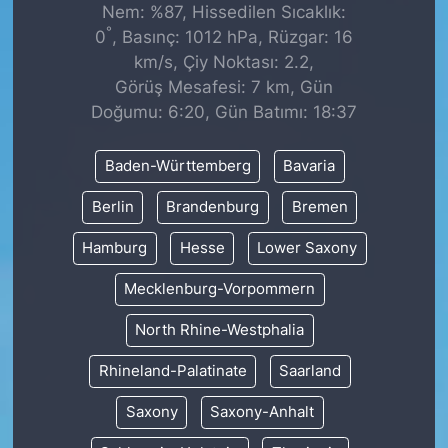
Nem: %87, Hissedilen Sıcaklık:
°
0
, Basınç: 1012 hPa, Rüzgar: 16
km/s, Çiy Noktası: 2.2,
Görüş Mesafesi: 7 km, Gün
Doğumu: 6:20, Gün Batımı: 18:37
Baden-Württemberg
Bavaria
Berlin
Brandenburg
Bremen
Hamburg
Hesse
Lower Saxony
Mecklenburg-Vorpommern
North Rhine-Westphalia
Rhineland-Palatinate
Saarland
Saxony
Saxony-Anhalt