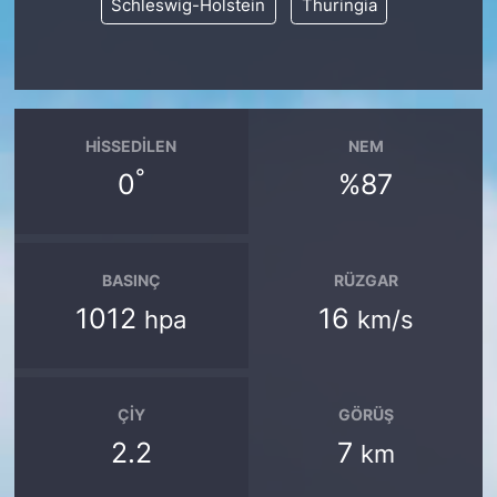
Schleswig-Holstein
Thuringia
HISSEDILEN
NEM
°
0
%87
BASINÇ
RÜZGAR
1012
16
hpa
km/s
ÇIY
GÖRÜŞ
2.2
7
km