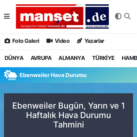
DÜNYA
Nöbetçi Eczaneler
AVRUPA
Hava Durumu
Foto Galeri
Video
Yazarlar
ALMANYA
Namaz Vakitleri
DÜNYA
AVRUPA
ALMANYA
TÜRKİYE
HAM
TÜRKİYE
Trafik Durumu
Ebenweiler Hava Durumu
HAMBURG
Puan Durumu ve Fikstür
SPOR
Tüm Manşetler
Ebenweiler Bugün, Yarın ve 1
Haftalık Hava Durumu
DEUTSCH
Son Dakika Haberleri
Tahmini
EKONOMİ
Haber Arşivi