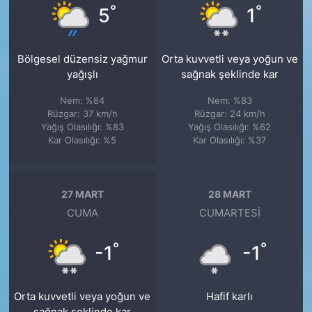
°
°
5
1
Bölgesel düzensiz yağmur
Orta kuvvetli veya yoğun ve
yağışlı
sağnak şeklinde kar
Nem: %84
Nem: %83
Rüzgar: 37 km/h
Rüzgar: 24 km/h
Yağış Olasılığı: %83
Yağış Olasılığı: %62
Kar Olasılığı: %5
Kar Olasılığı: %37
27 MART
28 MART
CUMA
CUMARTESI
°
°
-1
-1
Orta kuvvetli veya yoğun ve
Hafif karlı