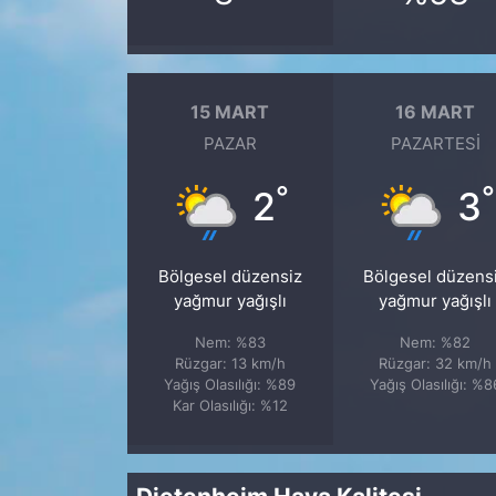
15 MART
16 MART
PAZAR
PAZARTESI
°
°
2
3
Bölgesel düzensiz
Bölgesel düzens
yağmur yağışlı
yağmur yağışlı
Nem: %83
Nem: %82
Rüzgar: 13 km/h
Rüzgar: 32 km/h
Yağış Olasılığı: %89
Yağış Olasılığı: %8
Kar Olasılığı: %12
Dietenheim Hava Kalitesi