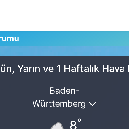
urumu
n, Yarın ve 1 Haftalık Hav
Baden-
Württemberg
°
8