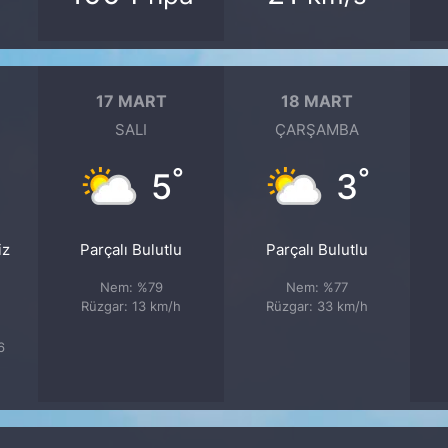
17 MART
18 MART
SALI
ÇARŞAMBA
°
°
5
3
iz
Parçalı Bulutlu
Parçalı Bulutlu
Nem: %79
Nem: %77
Rüzgar: 13 km/h
Rüzgar: 33 km/h
6