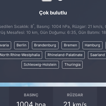
Çok bulutlu
°
dilen Sıcaklık: 8
, Basınç: 1004 hPa, Rüzgar: 21 km/s, Ç
rüş Mesafesi: 10 km, Gün Doğumu: 6:35, Gün Batımı: 18
varia
Berlin
Brandenburg
Bremen
Hamburg
North Rhine-Westphalia
Rhineland-Palatinate
Saarland
Schleswig-Holstein
Thuringia
BASINÇ
RÜZGAR
1004
21
hpa
km/s