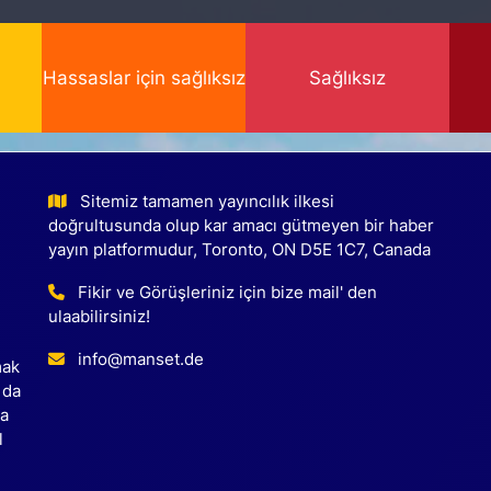
Hassaslar için sağlıksız
Sağlıksız
Sitemiz tamamen yayıncılık ilkesi
doğrultusunda olup kar amacı gütmeyen bir haber
yayın platformudur, Toronto, ON D5E 1C7, Canada
Fikir ve Görüşleriniz için bize mail' den
ulaabilirsiniz!
info@manset.de
mak
 da
ca
l