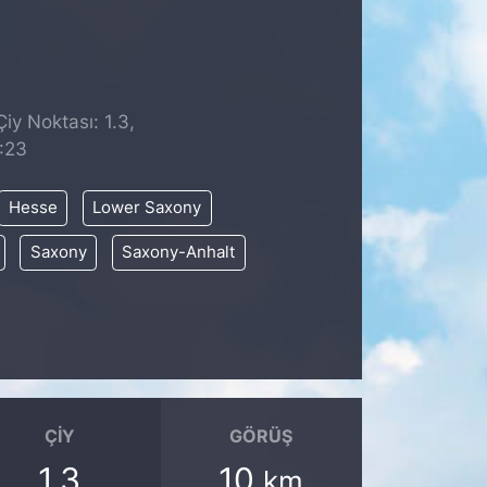
iy Noktası: 1.3,
:23
Hesse
Lower Saxony
Saxony
Saxony-Anhalt
ÇIY
GÖRÜŞ
1.3
10
km