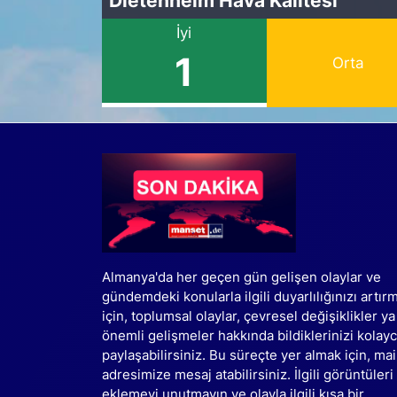
İyi
1
Orta
Almanya'da her geçen gün gelişen olaylar ve
gündemdeki konularla ilgili duyarlılığınızı artır
için, toplumsal olaylar, çevresel değişiklikler ya
önemli gelişmeler hakkında bildiklerinizi kolay
paylaşabilirsiniz. Bu süreçte yer almak için, mai
adresimize mesaj atabilirsiniz. İlgili görüntüleri
eklemeyi unutmayın ve olayla ilgili kısa bir