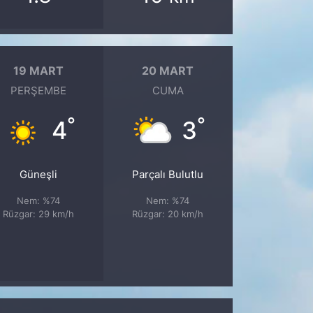
19 MART
20 MART
PERŞEMBE
CUMA
°
°
4
3
Güneşli
Parçalı Bulutlu
Nem: %74
Nem: %74
Rüzgar: 29 km/h
Rüzgar: 20 km/h