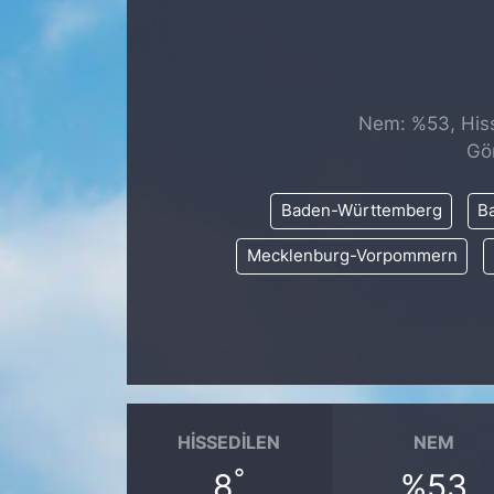
SİYASET
SAĞLIK
Nem: %53, Hisse
Gö
Baden-Württemberg
Ba
Mecklenburg-Vorpommern
HISSEDILEN
NEM
°
8
%53