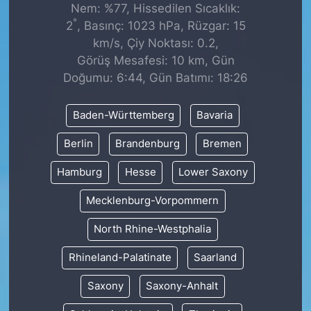
Nem: %77, Hissedilen Sıcaklık:
°
2
, Basınç: 1023 hPa, Rüzgar: 15
km/s, Çiy Noktası: 0.2,
Görüş Mesafesi: 10 km, Gün
Doğumu: 6:44, Gün Batımı: 18:26
Baden-Württemberg
Bavaria
Berlin
Brandenburg
Bremen
Hamburg
Hesse
Lower Saxony
Mecklenburg-Vorpommern
North Rhine-Westphalia
Rhineland-Palatinate
Saarland
Saxony
Saxony-Anhalt