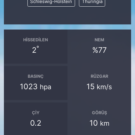
Schleswig-Holstein
Thuringia
HISSEDILEN
NEM
°
2
%77
BASINÇ
RÜZGAR
1023
15
hpa
km/s
ÇIY
GÖRÜŞ
0.2
10
km