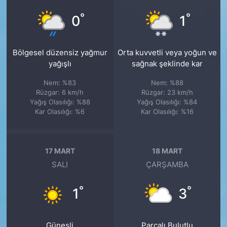
°
°
0
1
Bölgesel düzensiz yağmur
Orta kuvvetli veya yoğun ve
yağışlı
sağnak şeklinde kar
Nem: %83
Nem: %88
Rüzgar: 6 km/h
Rüzgar: 23 km/h
Yağış Olasılığı: %88
Yağış Olasılığı: %84
Kar Olasılığı: %6
Kar Olasılığı: %16
17 MART
18 MART
SALI
ÇARŞAMBA
°
°
1
3
Güneşli
Parçalı Bulutlu