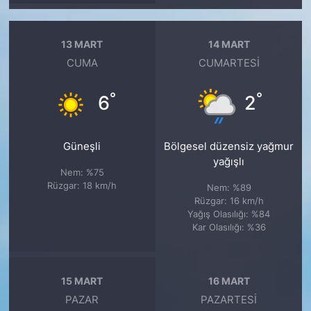
13 MART
14 MART
CUMA
CUMARTESI
°
°
6
2
Güneşli
Bölgesel düzensiz yağmur
yağışlı
Nem: %75
Rüzgar: 18 km/h
Nem: %89
Rüzgar: 16 km/h
Yağış Olasılığı: %84
Kar Olasılığı: %36
15 MART
16 MART
PAZAR
PAZARTESI