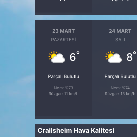
23 MART
24 MART
PAZARTESI
SALI
°
°
6
8
Parçalı Bulutlu
Parçalı Bulutlu
Nem: %73
Nem: %74
Rüzgar: 11 km/h
Rüzgar: 13 km/h
Crailsheim Hava Kalitesi