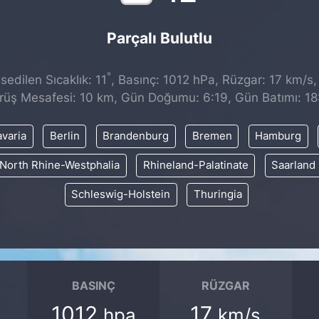
Parçalı Bulutlu
°
edilen Sıcaklık: 11
, Basınç: 1012 hPa, Rüzgar: 17 km/s, 
rüş Mesafesi: 10 km, Gün Doğumu: 6:19, Gün Batımı: 18
varia
Berlin
Brandenburg
Bremen
Hamburg
North Rhine-Westphalia
Rhineland-Palatinate
Saarland
Schleswig-Holstein
Thuringia
BASINÇ
RÜZGAR
1012
17
hpa
km/s