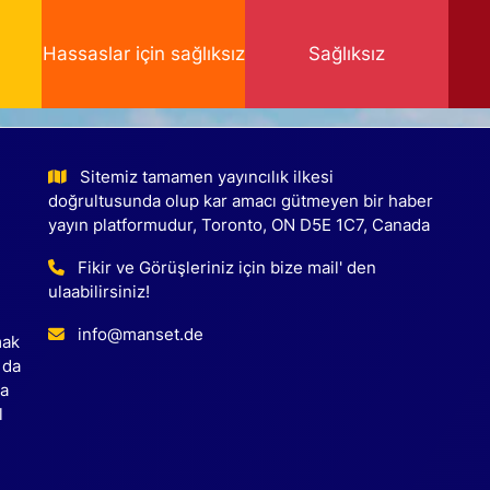
Hassaslar için sağlıksız
Sağlıksız
Sitemiz tamamen yayıncılık ilkesi
doğrultusunda olup kar amacı gütmeyen bir haber
yayın platformudur, Toronto, ON D5E 1C7, Canada
Fikir ve Görüşleriniz için bize mail' den
ulaabilirsiniz!
info@manset.de
mak
 da
ca
l