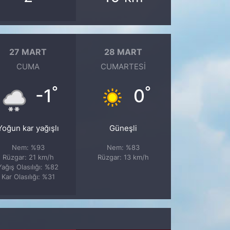
27 MART
28 MART
CUMA
CUMARTESI
°
°
-1
0
Yoğun kar yağışlı
Güneşli
Nem: %93
Nem: %83
Rüzgar: 21 km/h
Rüzgar: 13 km/h
Yağış Olasılığı: %82
Kar Olasılığı: %31