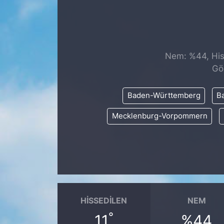
SİYASET
SAĞLIK
Nem: %44, Hiss
Gö
Baden-Württemberg
Ba
Mecklenburg-Vorpommern
HISSEDILEN
NEM
°
11
%44