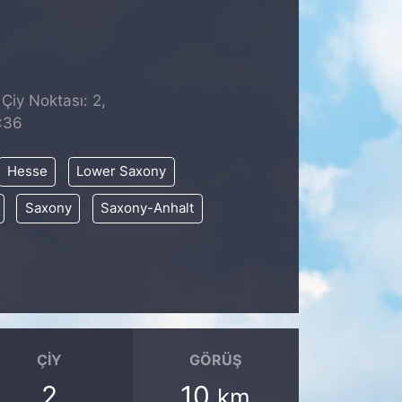
Çiy Noktası: 2,
:36
Hesse
Lower Saxony
Saxony
Saxony-Anhalt
ÇIY
GÖRÜŞ
2
10
km