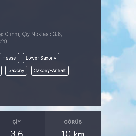
̧: 0 mm, Çiy Noktası: 3.6,
:29
Hesse
Lower Saxony
Saxony
Saxony-Anhalt
ÇIY
GÖRÜŞ
3.6
10
km