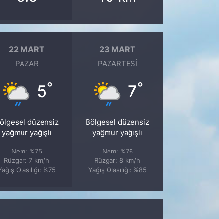
22 MART
23 MART
PAZAR
PAZARTESI
°
°
5
7
ölgesel düzensiz
Bölgesel düzensiz
yağmur yağışlı
yağmur yağışlı
Nem: %75
Nem: %76
Rüzgar: 7 km/h
Rüzgar: 8 km/h
Yağış Olasılığı: %75
Yağış Olasılığı: %85