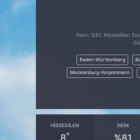
SİYASET
SAĞLIK
Nem: %81, Hissedilen Sıca
Gö
Baden-Württemberg
Ba
Mecklenburg-Vorpommern
HISSEDILEN
NEM
°
8
%81