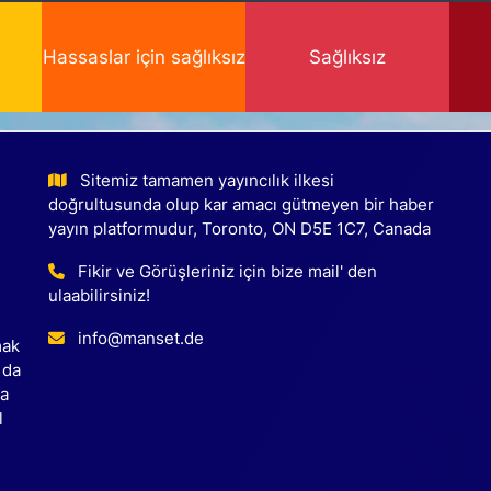
Hassaslar için sağlıksız
Sağlıksız
Sitemiz tamamen yayıncılık ilkesi
doğrultusunda olup kar amacı gütmeyen bir haber
yayın platformudur, Toronto, ON D5E 1C7, Canada
Fikir ve Görüşleriniz için bize mail' den
ulaabilirsiniz!
info@manset.de
mak
 da
ca
l