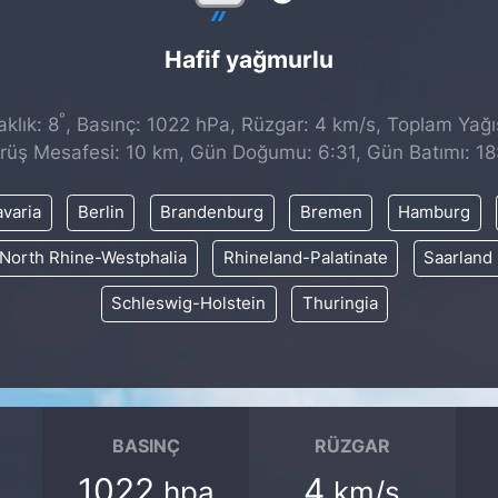
Hafif yağmurlu
°
klık: 8
, Basınç: 1022 hPa, Rüzgar: 4 km/s, Toplam Yağıs
rüş Mesafesi: 10 km, Gün Doğumu: 6:31, Gün Batımı: 18
varia
Berlin
Brandenburg
Bremen
Hamburg
North Rhine-Westphalia
Rhineland-Palatinate
Saarland
Schleswig-Holstein
Thuringia
BASINÇ
RÜZGAR
1022
4
hpa
km/s