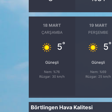
18 MART
19 MART
ÇARŞAMBA
PERŞEMBE
°
°
5
5
Güneşli
Güneşli
Nem: %76
Nem: %69
Rüzgar: 30 km/h
Rüzgar: 25 km/h
Börtlingen Hava Kalitesi