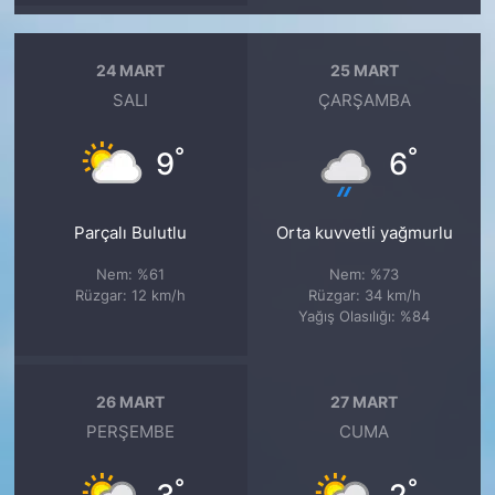
24 MART
25 MART
SALI
ÇARŞAMBA
°
°
9
6
Parçalı Bulutlu
Orta kuvvetli yağmurlu
Nem: %61
Nem: %73
Rüzgar: 12 km/h
Rüzgar: 34 km/h
Yağış Olasılığı: %84
26 MART
27 MART
PERŞEMBE
CUMA
°
°