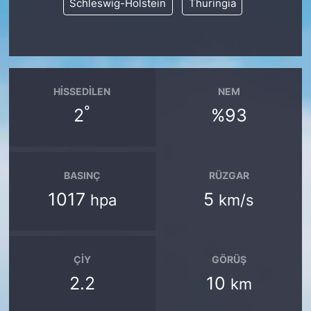
Schleswig-Holstein
Thuringia
HISSEDILEN
NEM
°
2
%93
BASINÇ
RÜZGAR
1017
5
hpa
km/s
ÇIY
GÖRÜŞ
2.2
10
km