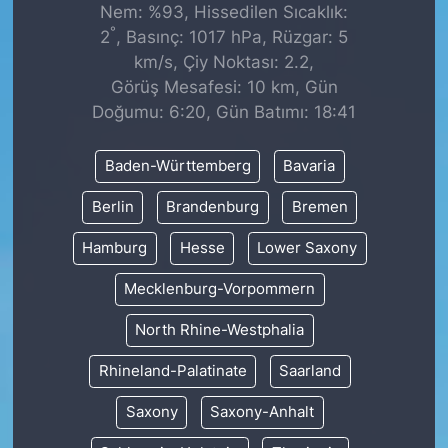
Nem: %93, Hissedilen Sıcaklık:
°
2
, Basınç: 1017 hPa, Rüzgar: 5
km/s, Çiy Noktası: 2.2,
Görüş Mesafesi: 10 km, Gün
Doğumu: 6:20, Gün Batımı: 18:41
Baden-Württemberg
Bavaria
Berlin
Brandenburg
Bremen
Hamburg
Hesse
Lower Saxony
Mecklenburg-Vorpommern
North Rhine-Westphalia
Rhineland-Palatinate
Saarland
Saxony
Saxony-Anhalt