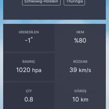
Schleswig-Holstein
Thuringia
HISSEDILEN
NEM
°
-1
%80
BASINÇ
RÜZGAR
1020
39
hpa
km/s
ÇIY
GÖRÜŞ
0.8
10
km