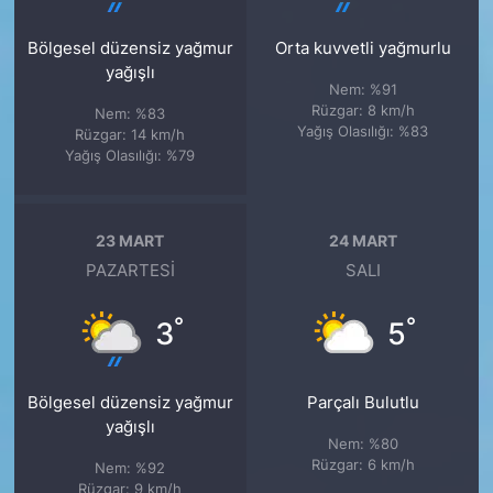
Bölgesel düzensiz yağmur
Orta kuvvetli yağmurlu
yağışlı
Nem: %91
Rüzgar: 8 km/h
Nem: %83
Yağış Olasılığı: %83
Rüzgar: 14 km/h
Yağış Olasılığı: %79
23 MART
24 MART
PAZARTESI
SALI
°
°
3
5
Bölgesel düzensiz yağmur
Parçalı Bulutlu
yağışlı
Nem: %80
Rüzgar: 6 km/h
Nem: %92
Rüzgar: 9 km/h