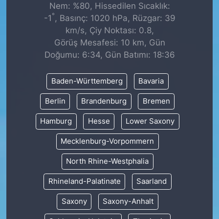
Nem: %80, Hissedilen Sıcaklık:
°
-1
, Basınç: 1020 hPa, Rüzgar: 39
km/s, Çiy Noktası: 0.8,
Görüş Mesafesi: 10 km, Gün
Doğumu: 6:34, Gün Batımı: 18:36
Baden-Württemberg
Bavaria
Berlin
Brandenburg
Bremen
Hamburg
Hesse
Lower Saxony
Mecklenburg-Vorpommern
North Rhine-Westphalia
Rhineland-Palatinate
Saarland
Saxony
Saxony-Anhalt