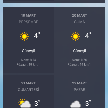
19 MART
20 MART
PERŞEMBE
CUMA
°
°
4
4
Güneşli
Güneşli
Nem: %74
Nem: %70
Rüzgar: 19 km/h
Rüzgar: 14 km/h
21 MART
22 MART
CUMARTESI
PAZAR
°
°
3
3