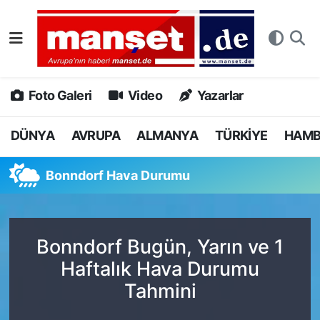
DÜNYA
Nöbetçi Eczaneler
AVRUPA
Hava Durumu
Foto Galeri
Video
Yazarlar
ALMANYA
Namaz Vakitleri
DÜNYA
AVRUPA
ALMANYA
TÜRKİYE
HAM
TÜRKİYE
Trafik Durumu
Bonndorf Hava Durumu
HAMBURG
Puan Durumu ve Fikstür
SPOR
Tüm Manşetler
Bonndorf Bugün, Yarın ve 1
Haftalık Hava Durumu
DEUTSCH
Son Dakika Haberleri
Tahmini
EKONOMİ
Haber Arşivi