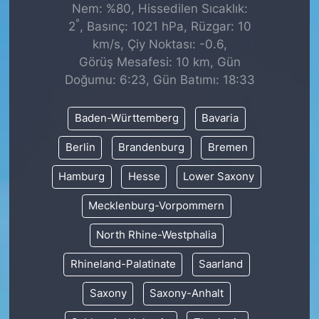
Nem: %80, Hissedilen Sıcaklık:
°
2
, Basınç: 1021 hPa, Rüzgar: 10
km/s, Çiy Noktası: -0.6,
Görüş Mesafesi: 10 km, Gün
Doğumu: 6:23, Gün Batımı: 18:33
Baden-Württemberg
Bavaria
Berlin
Brandenburg
Bremen
Hamburg
Hesse
Lower Saxony
Mecklenburg-Vorpommern
North Rhine-Westphalia
Rhineland-Palatinate
Saarland
Saxony
Saxony-Anhalt