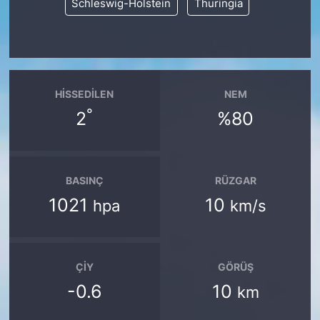
Schleswig-Holstein
Thuringia
HISSEDILEN
NEM
°
2
%80
BASINÇ
RÜZGAR
1021
10
hpa
km/s
ÇIY
GÖRÜŞ
-0.6
10
km