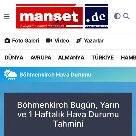
DÜNYA
Nöbetçi Eczaneler
AVRUPA
Hava Durumu
Foto Galeri
Video
Yazarlar
ALMANYA
Namaz Vakitleri
DÜNYA
AVRUPA
ALMANYA
TÜRKİYE
HAM
TÜRKİYE
Trafik Durumu
Böhmenkirch Hava Durumu
HAMBURG
Puan Durumu ve Fikstür
SPOR
Tüm Manşetler
Böhmenkirch Bugün, Yarın
ve 1 Haftalık Hava Durumu
DEUTSCH
Son Dakika Haberleri
Tahmini
EKONOMİ
Haber Arşivi