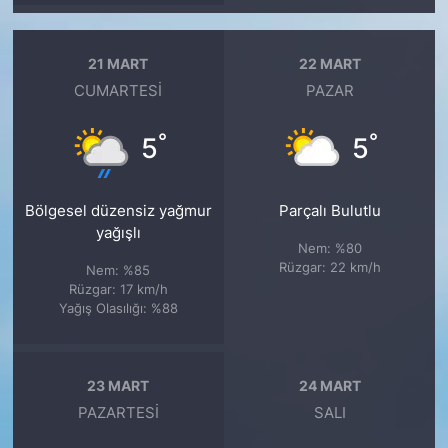
21 MART
22 MART
CUMARTESI
PAZAR
°
°
5
5
Bölgesel düzensiz yağmur
Parçalı Bulutlu
yağışlı
Nem: %80
Rüzgar: 22 km/h
Nem: %85
Rüzgar: 17 km/h
Yağış Olasılığı: %88
23 MART
24 MART
PAZARTESI
SALI