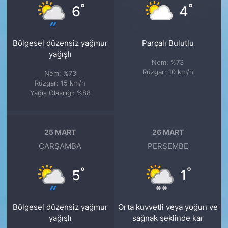
°
°
6
4
Bölgesel düzensiz yağmur
Parçalı Bulutlu
yağışlı
Nem: %73
Rüzgar: 10 km/h
Nem: %73
Rüzgar: 15 km/h
Yağış Olasılığı: %88
25 MART
26 MART
ÇARŞAMBA
PERŞEMBE
°
°
5
1
Bölgesel düzensiz yağmur
Orta kuvvetli veya yoğun ve
yağışlı
sağnak şeklinde kar