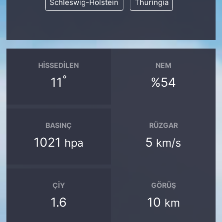
Schleswig-Holstein
Thuringia
HISSEDILEN
NEM
°
11
%54
BASINÇ
RÜZGAR
1021
5
hpa
km/s
ÇIY
GÖRÜŞ
1.6
10
km