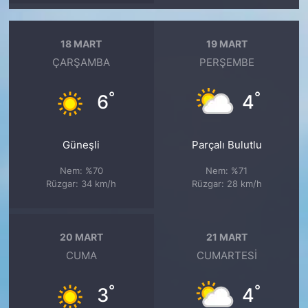
18 MART
19 MART
ÇARŞAMBA
PERŞEMBE
°
°
6
4
Güneşli
Parçalı Bulutlu
Nem: %70
Nem: %71
Rüzgar: 34 km/h
Rüzgar: 28 km/h
20 MART
21 MART
CUMA
CUMARTESI
°
°
3
4