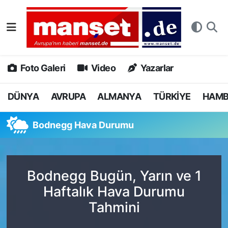
DÜNYA
Nöbetçi Eczaneler
AVRUPA
Hava Durumu
Foto Galeri
Video
Yazarlar
ALMANYA
Namaz Vakitleri
DÜNYA
AVRUPA
ALMANYA
TÜRKİYE
HAM
TÜRKİYE
Trafik Durumu
Bodnegg Hava Durumu
HAMBURG
Puan Durumu ve Fikstür
SPOR
Tüm Manşetler
Bodnegg Bugün, Yarın ve 1
Haftalık Hava Durumu
DEUTSCH
Son Dakika Haberleri
Tahmini
EKONOMİ
Haber Arşivi