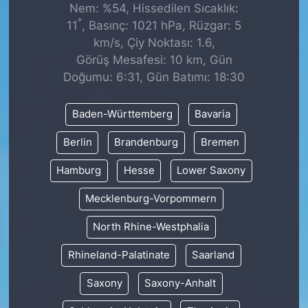
Nem: %54, Hissedilen Sıcaklık:
°
11
, Basınç: 1021 hPa, Rüzgar: 5
km/s, Çiy Noktası: 1.6,
Görüş Mesafesi: 10 km, Gün
Doğumu: 6:31, Gün Batımı: 18:30
Baden-Württemberg
Bavaria
Berlin
Brandenburg
Bremen
Hamburg
Hesse
Lower Saxony
Mecklenburg-Vorpommern
North Rhine-Westphalia
Rhineland-Palatinate
Saarland
Saxony
Saxony-Anhalt