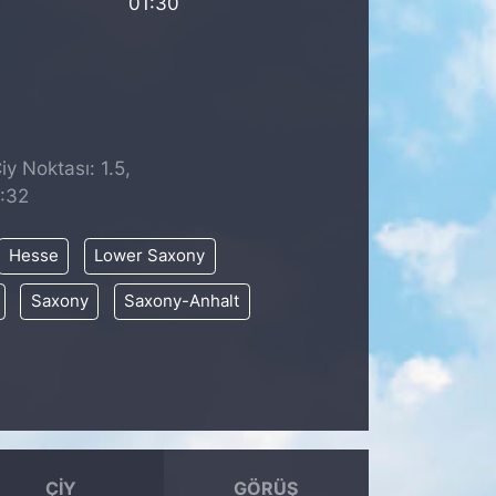
01:30
y Noktası: 1.5,
:32
Hesse
Lower Saxony
Saxony
Saxony-Anhalt
ÇIY
GÖRÜŞ