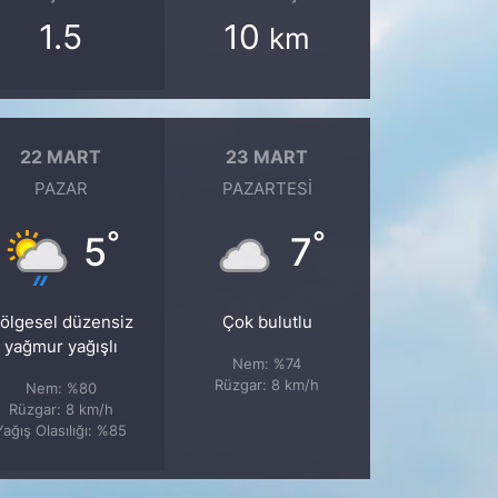
1.5
10
km
22 MART
23 MART
PAZAR
PAZARTESI
°
°
5
7
ölgesel düzensiz
Çok bulutlu
yağmur yağışlı
Nem: %74
Rüzgar: 8 km/h
Nem: %80
Rüzgar: 8 km/h
Yağış Olasılığı: %85