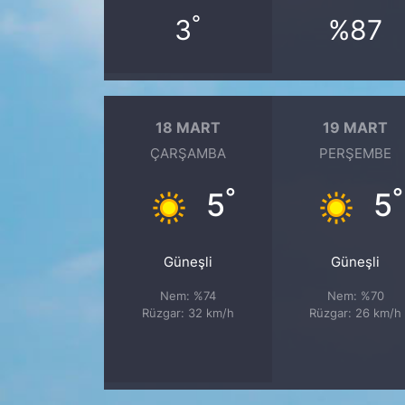
°
3
%87
18 MART
19 MART
ÇARŞAMBA
PERŞEMBE
°
°
5
5
Güneşli
Güneşli
Nem: %74
Nem: %70
Rüzgar: 32 km/h
Rüzgar: 26 km/h