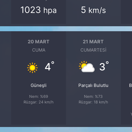
1023
5
hpa
km/s
20 MART
21 MART
CUMA
CUMARTESI
°
°
4
3
Güneşli
Parçalı Bulutlu
B
Nem: %69
Nem: %73
Rüzgar: 24 km/h
Rüzgar: 18 km/h