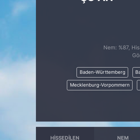
SİYASET
SAĞLIK
Nem: %87, Hiss
Gö
Baden-Württemberg
Ba
Mecklenburg-Vorpommern
HISSEDILEN
NEM