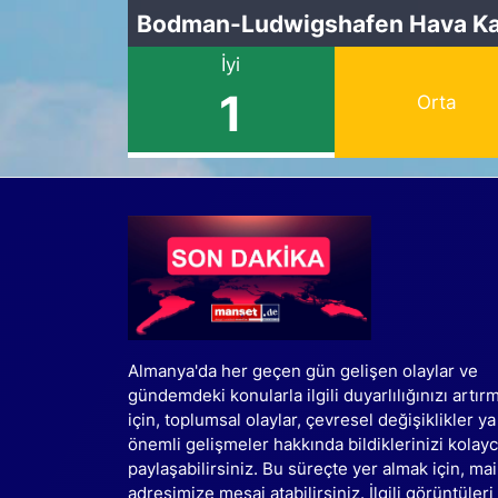
Bodman-Ludwigshafen Hava Kal
İyi
1
Orta
Almanya'da her geçen gün gelişen olaylar ve
gündemdeki konularla ilgili duyarlılığınızı artır
için, toplumsal olaylar, çevresel değişiklikler ya
önemli gelişmeler hakkında bildiklerinizi kolay
paylaşabilirsiniz. Bu süreçte yer almak için, mai
adresimize mesaj atabilirsiniz. İlgili görüntüleri