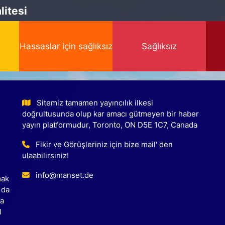
itesi
Hassaslar için sağlıksız
Sağlıksız
Sitemiz tamamen yayıncılık ilkesi
doğrultusunda olup kar amacı gütmeyen bir haber
yayın platformudur, Toronto, ON D5E 1C7, Canada
Fikir ve Görüşleriniz için bize mail' den
ulaabilirsiniz!
info@manset.de
mak
 da
ca
l