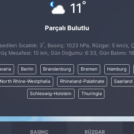
°
11
Parçalı Bulutlu
°
edilen Sıcaklık: 3
, Basınç: 1023 hPa, Rüzgar: 5 km/s, Çi
rüş Mesafesi: 10 km, Gün Doğumu: 6:33, Gün Batımı: 18
varia
Berlin
Brandenburg
Bremen
Hamburg
North Rhine-Westphalia
Rhineland-Palatinate
Saarland
Schleswig-Holstein
Thuringia
BASINÇ
RÜZGAR