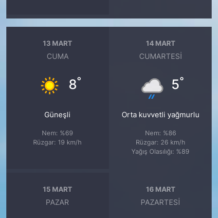
13 MART
14 MART
CUMA
CUMARTESI
°
°
8
5
Güneşli
Orta kuvvetli yağmurlu
Nem: %69
Nem: %86
Rüzgar: 19 km/h
Rüzgar: 26 km/h
Yağış Olasılığı: %89
15 MART
16 MART
PAZAR
PAZARTESI