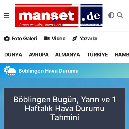
DÜNYA
Nöbetçi Eczaneler
AVRUPA
Hava Durumu
Foto Galeri
Video
Yazarlar
ALMANYA
Namaz Vakitleri
DÜNYA
AVRUPA
ALMANYA
TÜRKİYE
HAM
TÜRKİYE
Trafik Durumu
Böblingen Hava Durumu
HAMBURG
Puan Durumu ve Fikstür
SPOR
Tüm Manşetler
Böblingen Bugün, Yarın ve 1
Haftalık Hava Durumu
DEUTSCH
Son Dakika Haberleri
Tahmini
EKONOMİ
Haber Arşivi