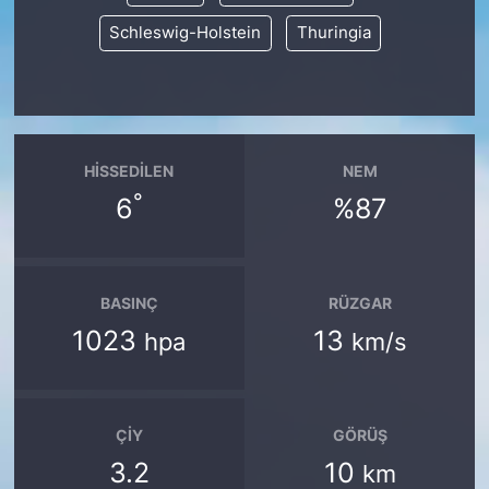
Schleswig-Holstein
Thuringia
HISSEDILEN
NEM
°
6
%87
BASINÇ
RÜZGAR
1023
13
hpa
km/s
ÇIY
GÖRÜŞ
3.2
10
km