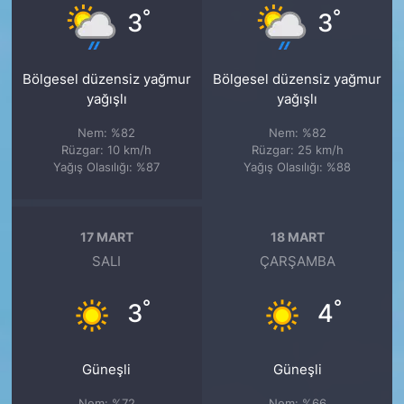
°
°
3
3
Bölgesel düzensiz yağmur
Bölgesel düzensiz yağmur
yağışlı
yağışlı
Nem: %82
Nem: %82
Rüzgar: 10 km/h
Rüzgar: 25 km/h
Yağış Olasılığı: %87
Yağış Olasılığı: %88
17 MART
18 MART
SALI
ÇARŞAMBA
°
°
3
4
Güneşli
Güneşli
Nem: %72
Nem: %66