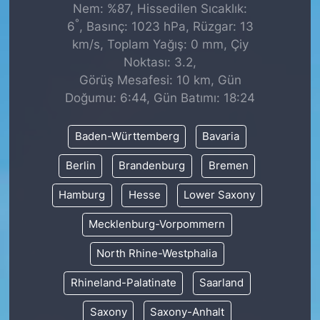
Nem: %87, Hissedilen Sıcaklık:
°
6
, Basınç: 1023 hPa, Rüzgar: 13
km/s, Toplam Yağış: 0 mm, Çiy
Noktası: 3.2,
Görüş Mesafesi: 10 km, Gün
Doğumu: 6:44, Gün Batımı: 18:24
Baden-Württemberg
Bavaria
Berlin
Brandenburg
Bremen
Hamburg
Hesse
Lower Saxony
Mecklenburg-Vorpommern
North Rhine-Westphalia
Rhineland-Palatinate
Saarland
Saxony
Saxony-Anhalt