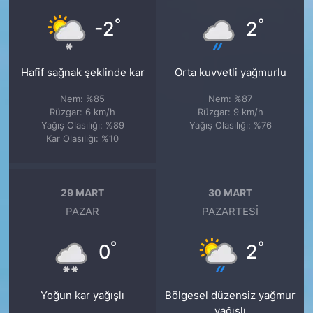
°
°
-2
2
Hafif sağnak şeklinde kar
Orta kuvvetli yağmurlu
Nem: %85
Nem: %87
Rüzgar: 6 km/h
Rüzgar: 9 km/h
Yağış Olasılığı: %89
Yağış Olasılığı: %76
Kar Olasılığı: %10
29 MART
30 MART
PAZAR
PAZARTESI
°
°
0
2
Yoğun kar yağışlı
Bölgesel düzensiz yağmur
yağışlı