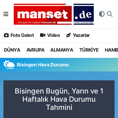
DÜNYA
Nöbetçi Eczaneler
AVRUPA
Hava Durumu
Foto Galeri
Video
Yazarlar
ALMANYA
Namaz Vakitleri
DÜNYA
AVRUPA
ALMANYA
TÜRKİYE
HAM
TÜRKİYE
Trafik Durumu
Bisingen Hava Durumu
HAMBURG
Puan Durumu ve Fikstür
SPOR
Tüm Manşetler
Bisingen Bugün, Yarın ve 1
Haftalık Hava Durumu
DEUTSCH
Son Dakika Haberleri
Tahmini
EKONOMİ
Haber Arşivi