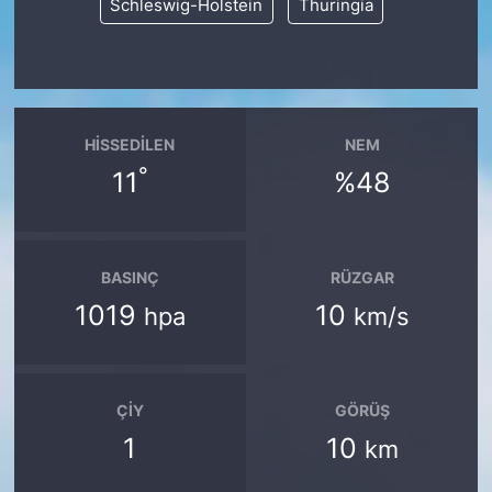
Schleswig-Holstein
Thuringia
HISSEDILEN
NEM
°
11
%48
BASINÇ
RÜZGAR
1019
10
hpa
km/s
ÇIY
GÖRÜŞ
1
10
km