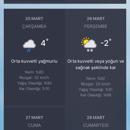
25 MART
26 MART
ÇARŞAMBA
PERŞEMBE
°
°
4
-2
Orta kuvvetli yağmurlu
Orta kuvvetli veya yoğun ve
sağnak şeklinde kar
Nem: %85
Rüzgar: 32 km/h
Nem: %92
Yağış Olasılığı: %90
Rüzgar: 20 km/h
Kar Olasılığı: %10
Yağış Olasılığı: %81
Kar Olasılığı: %68
27 MART
28 MART
CUMA
CUMARTESI