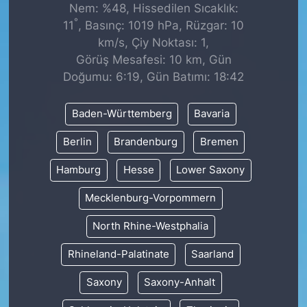
Nem: %48, Hissedilen Sıcaklık:
°
11
, Basınç: 1019 hPa, Rüzgar: 10
km/s, Çiy Noktası: 1,
Görüş Mesafesi: 10 km, Gün
Doğumu: 6:19, Gün Batımı: 18:42
Baden-Württemberg
Bavaria
Berlin
Brandenburg
Bremen
Hamburg
Hesse
Lower Saxony
Mecklenburg-Vorpommern
North Rhine-Westphalia
Rhineland-Palatinate
Saarland
Saxony
Saxony-Anhalt