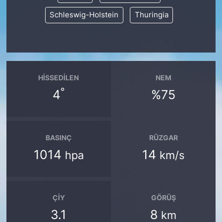
Schleswig-Holstein
Thuringia
HISSEDILEN
NEM
°
4
%75
BASINÇ
RÜZGAR
1014
14
hpa
km/s
ÇIY
GÖRÜŞ
3.1
8
km