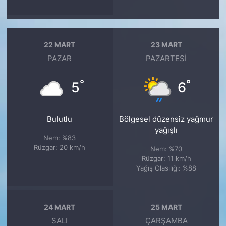
22 MART
23 MART
PAZAR
PAZARTESI
°
°
5
6
Bulutlu
Bölgesel düzensiz yağmur
yağışlı
Nem: %83
Rüzgar: 20 km/h
Nem: %70
Rüzgar: 11 km/h
Yağış Olasılığı: %88
24 MART
25 MART
SALI
ÇARŞAMBA