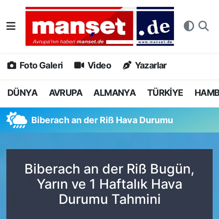
DÜNYA
Nöbetçi Eczaneler
AVRUPA
Hava Durumu
Foto Galeri
Video
Yazarlar
ALMANYA
Namaz Vakitleri
DÜNYA
AVRUPA
ALMANYA
TÜRKİYE
HAM
TÜRKİYE
Trafik Durumu
Biberach an der Riß Hava Durumu
HAMBURG
Puan Durumu ve Fikstür
SPOR
Tüm Manşetler
Biberach an der Riß Bugün,
Yarın ve 1 Haftalık Hava
DEUTSCH
Son Dakika Haberleri
Durumu Tahmini
EKONOMİ
Haber Arşivi