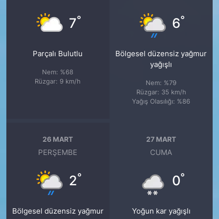
°
°
7
6
Parçalı Bulutlu
Bölgesel düzensiz yağmur
yağışlı
Nem: %68
Rüzgar: 9 km/h
Nem: %79
Rüzgar: 35 km/h
Yağış Olasılığı: %86
26 MART
27 MART
PERŞEMBE
CUMA
°
°
2
0
Bölgesel düzensiz yağmur
Yoğun kar yağışlı