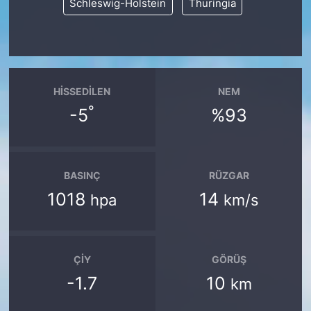
Schleswig-Holstein
Thuringia
HISSEDILEN
NEM
°
-5
%93
BASINÇ
RÜZGAR
1018
14
hpa
km/s
ÇIY
GÖRÜŞ
-1.7
10
km