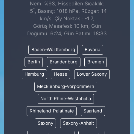
Nem: %93, Hissedilen Sıcaklık:
°
-5
, Basınç: 1018 hPa, Rüzgar: 14
km/s, Çiy Noktası: -1.7,
Görüş Mesafesi: 10 km, Gün
Doğumu: 6:24, Gün Batımı: 18:33
Baden-Württemberg
Bavaria
Berlin
Brandenburg
Bremen
Hamburg
Hesse
Lower Saxony
Mecklenburg-Vorpommern
North Rhine-Westphalia
Rhineland-Palatinate
Saarland
Saxony
Saxony-Anhalt