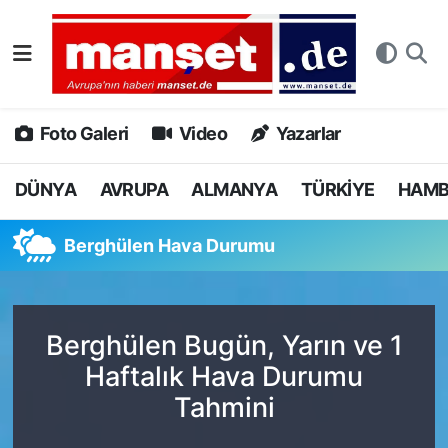
DÜNYA
Nöbetçi Eczaneler
AVRUPA
Hava Durumu
Foto Galeri
Video
Yazarlar
ALMANYA
Namaz Vakitleri
DÜNYA
AVRUPA
ALMANYA
TÜRKİYE
HAM
TÜRKİYE
Trafik Durumu
Berghülen Hava Durumu
HAMBURG
Puan Durumu ve Fikstür
SPOR
Tüm Manşetler
Berghülen Bugün, Yarın ve 1
Haftalık Hava Durumu
DEUTSCH
Son Dakika Haberleri
Tahmini
EKONOMİ
Haber Arşivi