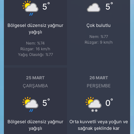
°
°
5
5
Bölgesel düzensiz yağmur
Çok bulutlu
yağışlı
Nem: %77
Rüzgar: 9 km/h
Nem: %74
Rüzgar: 16 km/h
Yağış Olasılığı: %77
25 MART
26 MART
ÇARŞAMBA
PERŞEMBE
°
°
5
0
Bölgesel düzensiz yağmur
Orta kuvvetli veya yoğun ve
yağışlı
sağnak şeklinde kar