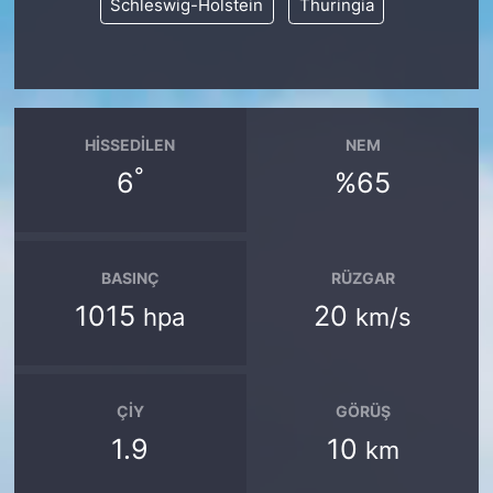
Schleswig-Holstein
Thuringia
HISSEDILEN
NEM
°
6
%65
BASINÇ
RÜZGAR
1015
20
hpa
km/s
ÇIY
GÖRÜŞ
1.9
10
km