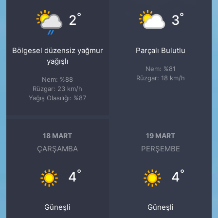
°
°
2
3
Bölgesel düzensiz yağmur
Parçalı Bulutlu
yağışlı
Nem: %81
Rüzgar: 18 km/h
Nem: %88
Rüzgar: 23 km/h
Yağış Olasılığı: %87
18 MART
19 MART
ÇARŞAMBA
PERŞEMBE
°
°
4
4
Güneşli
Güneşli