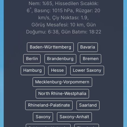
Nem: %65, Hissedilen Sıcaklık:
°
6
, Basınç: 1015 hPa, Rüzgar: 20
km/s, Çiy Noktası: 1.9,
Görüş Mesafesi: 10 km, Gün
Doğumu: 6:38, Gün Batımı: 18:22
Baden-Württemberg
Bavaria
Berlin
Brandenburg
Bremen
Hamburg
Hesse
Lower Saxony
Mecklenburg-Vorpommern
North Rhine-Westphalia
Rhineland-Palatinate
Saarland
Saxony
Saxony-Anhalt