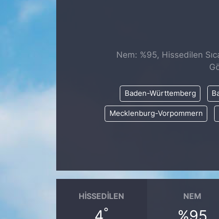
SİYASET
SAĞLIK
Nem: %95, Hissedilen Sıca
Gö
Baden-Württemberg
Ba
Mecklenburg-Vorpommern
HISSEDILEN
NEM
°
4
%95