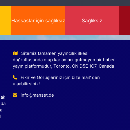
Hassaslar için sağlıksız
Sağlıksız
Sitemiz tamamen yayıncılık ilkesi
doğrultusunda olup kar amacı gütmeyen bir haber
yayın platformudur, Toronto, ON D5E 1C7, Canada
Fikir ve Görüşleriniz için bize mail' den
ulaabilirsiniz!
info@manset.de
mak
 da
ca
l