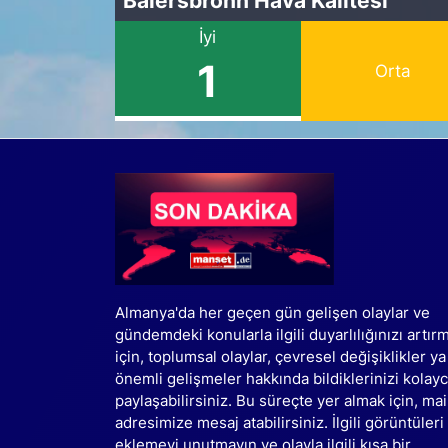
İyi
1
Orta
Almanya'da her geçen gün gelişen olaylar ve
gündemdeki konularla ilgili duyarlılığınızı artır
için, toplumsal olaylar, çevresel değişiklikler ya
önemli gelişmeler hakkında bildiklerinizi kolay
paylaşabilirsiniz. Bu süreçte yer almak için, mai
adresimize mesaj atabilirsiniz. İlgili görüntüleri
eklemeyi unutmayın ve olayla ilgili kısa bir