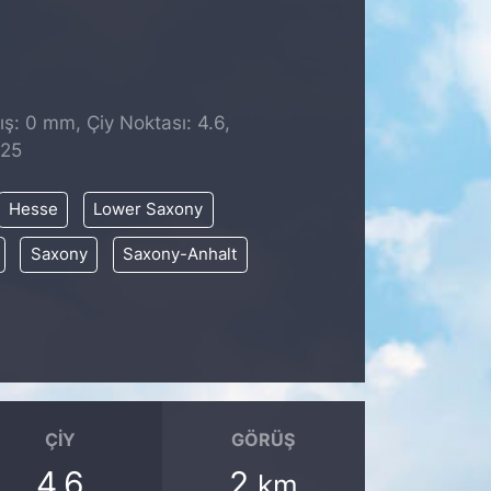
ş: 0 mm, Çiy Noktası: 4.6,
:25
Hesse
Lower Saxony
Saxony
Saxony-Anhalt
ÇIY
GÖRÜŞ
4.6
2
km