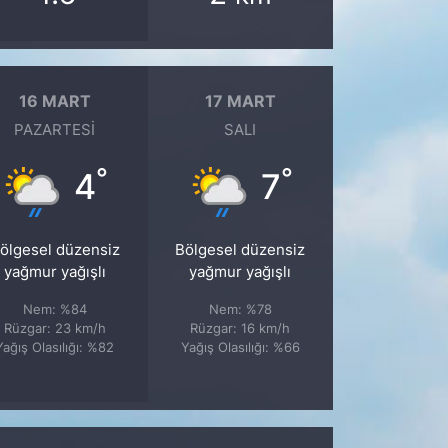
16 MART
17 MART
PAZARTESI
SALI
°
°
4
7
ölgesel düzensiz
Bölgesel düzensiz
yağmur yağışlı
yağmur yağışlı
Nem: %84
Nem: %78
Rüzgar: 23 km/h
Rüzgar: 16 km/h
Yağış Olasılığı: %82
Yağış Olasılığı: %66