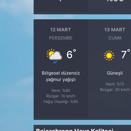
12 MART
13 MART
PERŞEMBE
CUMA
°
°
6
7
Bölgesel düzensiz
Güneşli
yağmur yağışlı
Nem: %72
Rüzgar: 20 km/h
Nem: %85
Rüzgar: 10 km/h
Yağış Olasılığı: %85
Baiersbronn Hava Kalitesi