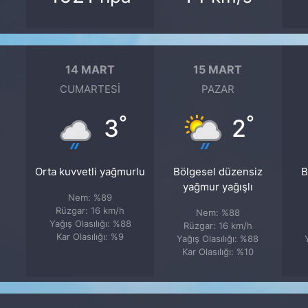
14 MART
15 MART
CUMARTESI
PAZAR
°
°
3
2
Orta kuvvetli yağmurlu
Bölgesel düzensiz
B
yağmur yağışlı
Nem: %89
Rüzgar: 16 km/h
Nem: %88
Yağış Olasılığı: %88
Rüzgar: 16 km/h
Kar Olasılığı: %9
Yağış Olasılığı: %88
Kar Olasılığı: %10