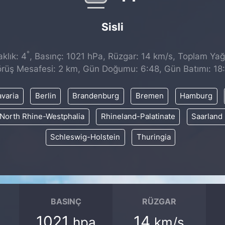
Sisli
°
klık: 4
, Basınç: 1021 hPa, Rüzgar: 14 km/s, Toplam Yağı
rüş Mesafesi: 2 km, Gün Doğumu: 6:48, Gün Batımı: 18
varia
Berlin
Brandenburg
Bremen
Hamburg
North Rhine-Westphalia
Rhineland-Palatinate
Saarland
Schleswig-Holstein
Thuringia
BASINÇ
RÜZGAR
1021
14
hpa
km/s