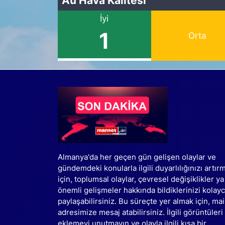
İyi
1
Orta
Almanya'da her geçen gün gelişen olaylar ve
gündemdeki konularla ilgili duyarlılığınızı artır
için, toplumsal olaylar, çevresel değişiklikler ya
önemli gelişmeler hakkında bildiklerinizi kolay
paylaşabilirsiniz. Bu süreçte yer almak için, mai
adresimize mesaj atabilirsiniz. İlgili görüntüleri
eklemeyi unutmayın ve olayla ilgili kısa bir