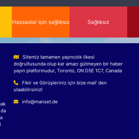
Hassaslar için sağlıksız
Sağlıksız
Sitemiz tamamen yayıncılık ilkesi
doğrultusunda olup kar amacı gütmeyen bir haber
yayın platformudur, Toronto, ON D5E 1C7, Canada
Fikir ve Görüşleriniz için bize mail' den
ulaabilirsiniz!
info@manset.de
mak
 da
ca
l