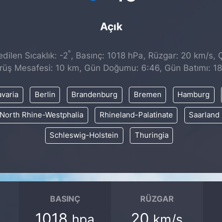
Açık
°
ilen Sıcaklık: -2
, Basınç: 1018 hPa, Rüzgar: 20 km/s, Ç
rüş Mesafesi: 10 km, Gün Doğumu: 6:46, Gün Batımı: 18
varia
Berlin
Brandenburg
Bremen
Hamburg
North Rhine-Westphalia
Rhineland-Palatinate
Saarland
Schleswig-Holstein
Thuringia
BASINÇ
RÜZGAR
1018
20
hpa
km/s