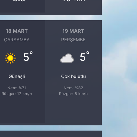
18 MART
19 MART
ÇARŞAMBA
PERŞEMBE
°
°
5
5
Güneşli
Çok bulutlu
Nem: %71
Nem: %82
Rüzgar: 12 km/h
Rüzgar: 5 km/h