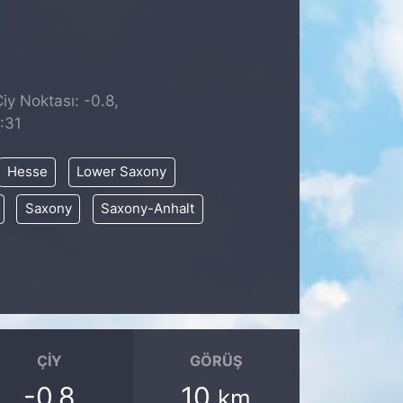
iy Noktası: -0.8,
:31
Hesse
Lower Saxony
Saxony
Saxony-Anhalt
ÇIY
GÖRÜŞ
-0.8
10
km