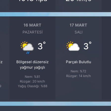
16 MART
17 MART
PAZARTESI
SALI
°
°
3
3
iz
Bölgesel düzensiz
Parçalı Bulutlu
yağmur yağışlı
Nem: %72
Rüzgar: 14 km/h
Nem: %81
Rüzgar: 20 km/h
9
Yağış Olasılığı: %88