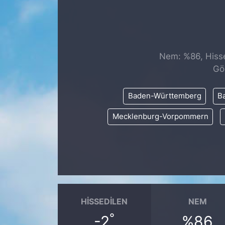
SİYASET
SAĞLIK
Nem: %86, Hissed
Gö
Baden-Württemberg
Ba
Mecklenburg-Vorpommern
HISSEDILEN
NEM
°
-2
%86