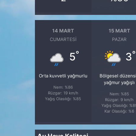
14 MART
15 MART
CUMARTESI
PAZAR
°
°
5
3
Orta kuvvetli yağmurlu
Bölgesel düzens
yağmur yağışlı
Nem: %86
Rüzgar: 19 km/h
Nem: %85
Yağış Olasılığı: %85
Rüzgar: 9 km/h
Yağış Olasılığı: %8
Kar Olasılığı: %6
Au Hava Kalitesi