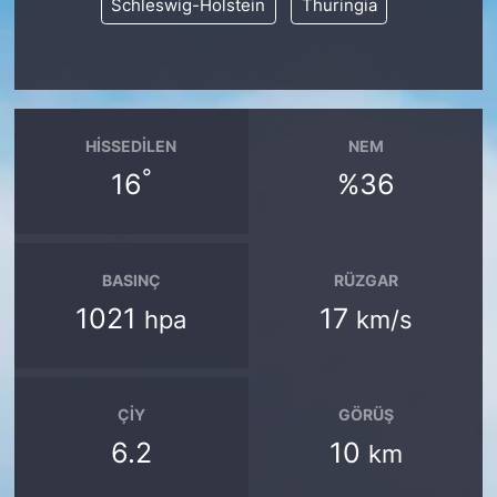
Schleswig-Holstein
Thuringia
HISSEDILEN
NEM
°
16
%36
BASINÇ
RÜZGAR
1021
17
hpa
km/s
ÇIY
GÖRÜŞ
6.2
10
km