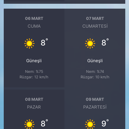
06 MART
07 MART
CUMA
CUMARTESI
°
°
8
8
Güneşli
Güneşli
Nem: %75
Nem: %74
Rüzgar: 12 km/h
Rüzgar: 10 km/h
08 MART
09 MART
PAZAR
PAZARTESI
°
°
8
9