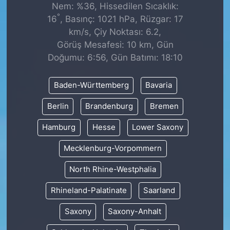
Nem: %36, Hissedilen Sıcaklık:
°
16
, Basınç: 1021 hPa, Rüzgar: 17
km/s, Çiy Noktası: 6.2,
Görüş Mesafesi: 10 km, Gün
Doğumu: 6:56, Gün Batımı: 18:10
Baden-Württemberg
Bavaria
Berlin
Brandenburg
Bremen
Hamburg
Hesse
Lower Saxony
Mecklenburg-Vorpommern
North Rhine-Westphalia
Rhineland-Palatinate
Saarland
Saxony
Saxony-Anhalt