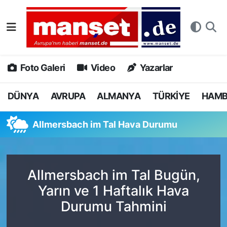
DÜNYA
Nöbetçi Eczaneler
AVRUPA
Hava Durumu
Foto Galeri
Video
Yazarlar
ALMANYA
Namaz Vakitleri
DÜNYA
AVRUPA
ALMANYA
TÜRKİYE
HAM
TÜRKİYE
Trafik Durumu
Allmersbach im Tal Hava Durumu
HAMBURG
Puan Durumu ve Fikstür
SPOR
Tüm Manşetler
Allmersbach im Tal Bugün,
Yarın ve 1 Haftalık Hava
DEUTSCH
Son Dakika Haberleri
Durumu Tahmini
EKONOMİ
Haber Arşivi