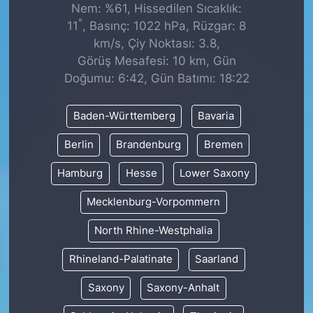
Nem: %61, Hissedilen Sıcaklık:
°
11
, Basınç: 1022 hPa, Rüzgar: 8
km/s, Çiy Noktası: 3.8,
Görüş Mesafesi: 10 km, Gün
Doğumu: 6:42, Gün Batımı: 18:22
Baden-Württemberg
Bavaria
Berlin
Brandenburg
Bremen
Hamburg
Hesse
Lower Saxony
Mecklenburg-Vorpommern
North Rhine-Westphalia
Rhineland-Palatinate
Saarland
Saxony
Saxony-Anhalt