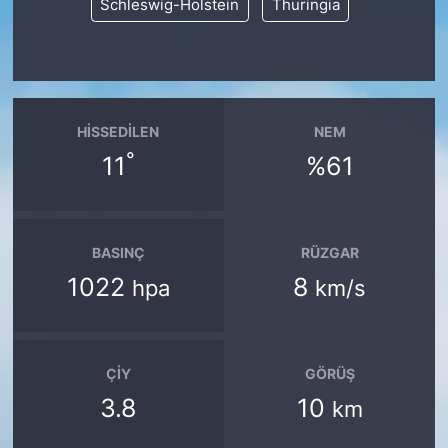
Schleswig-Holstein
Thuringia
HISSEDILEN
NEM
°
11
%61
BASINÇ
RÜZGAR
1022
8
hpa
km/s
ÇIY
GÖRÜŞ
3.8
10
km