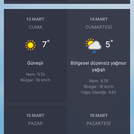
13 MART
14 MART
CUMA
CUMARTESI
°
°
7
5
Güneşli
Bölgesel düzensiz yağmur
yağışlı
Nem: %70
Rüzgar: 16 km/h
Nem: %79
Rüzgar: 18 km/h
Yağış Olasılığı: %82
15 MART
16 MART
PAZAR
PAZARTESI