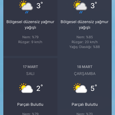
°
°
3
3
Bölgesel düzensiz yağmur
Bölgesel düzensiz yağmur
yağışlı
yağışlı
Nem: %79
Nem: %85
Rüzgar: 9 km/h
Rüzgar: 20 km/h
Yağış Olasılığı: %88
17 MART
18 MART
SALI
ÇARŞAMBA
°
°
2
5
Parçalı Bulutlu
Parçalı Bulutlu
Nem: %79
Nem: %70