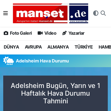
DÜNYA
Nöbetçi Eczaneler
AVRUPA
Hava Durumu
Foto Galeri
Video
Yazarlar
ALMANYA
Namaz Vakitleri
DÜNYA
AVRUPA
ALMANYA
TÜRKİYE
HAM
TÜRKİYE
Trafik Durumu
Adelsheim Hava Durumu
HAMBURG
Puan Durumu ve Fikstür
SPOR
Tüm Manşetler
Adelsheim Bugün, Yarın ve 1
Haftalık Hava Durumu
DEUTSCH
Son Dakika Haberleri
Tahmini
EKONOMİ
Haber Arşivi