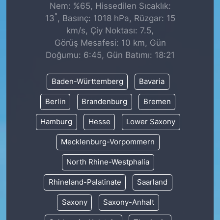
Nem: %65, Hissedilen Sıcaklık:
°
13
, Basınç: 1018 hPa, Rüzgar: 15
km/s, Çiy Noktası: 7.5,
Görüş Mesafesi: 10 km, Gün
Doğumu: 6:45, Gün Batımı: 18:21
Baden-Württemberg
Bavaria
Berlin
Brandenburg
Bremen
Hamburg
Hesse
Lower Saxony
Mecklenburg-Vorpommern
North Rhine-Westphalia
Rhineland-Palatinate
Saarland
Saxony
Saxony-Anhalt