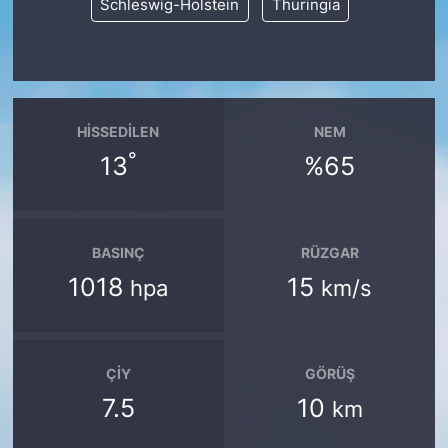
Schleswig-Holstein
Thuringia
HISSEDILEN
NEM
°
13
%65
BASINÇ
RÜZGAR
1018
15
hpa
km/s
ÇIY
GÖRÜŞ
7.5
10
km