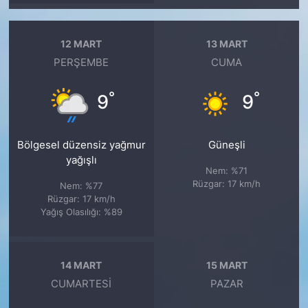
12 MART
13 MART
PERŞEMBE
CUMA
°
°
9
9
Bölgesel düzensiz yağmur
Güneşli
yağışlı
Nem: %71
Rüzgar: 17 km/h
Nem: %77
Rüzgar: 17 km/h
Yağış Olasılığı: %89
14 MART
15 MART
CUMARTESI
PAZAR