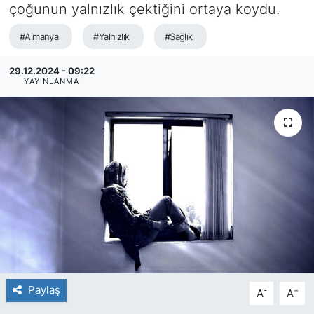
çoğunun yalnızlık çektiğini ortaya koydu.
SİYASET
#Almanya
#Yalnızlık
#Sağlık
SAĞLIK
29.12.2024 - 09:22
YAYINLANMA
Paylaş
-
+
A
A