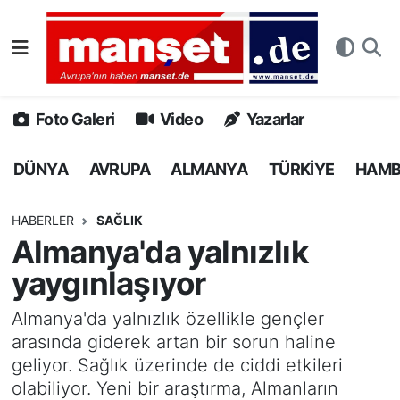
DÜNYA
Nöbetçi Eczaneler
AVRUPA
Hava Durumu
Foto Galeri
Video
Yazarlar
ALMANYA
Namaz Vakitleri
DÜNYA
AVRUPA
ALMANYA
TÜRKİYE
HAM
TÜRKİYE
Trafik Durumu
HABERLER
SAĞLIK
Almanya'da yalnızlık
HAMBURG
Puan Durumu ve Fikstür
yaygınlaşıyor
SPOR
Tüm Manşetler
Almanya'da yalnızlık özellikle gençler
arasında giderek artan bir sorun haline
DEUTSCH
Son Dakika Haberleri
geliyor. Sağlık üzerinde de ciddi etkileri
olabiliyor. Yeni bir araştırma, Almanların
EKONOMİ
Haber Arşivi