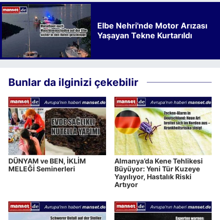
Elbe Nehri'nde Motor Arızası
Yaşayan Tekne Kurtarıldı
Bunlar da ilginizi çekebilir
DÜNYAM ve BEN, İKLİM
Almanya’da Kene Tehlikesi
MELEĞİ Seminerleri
Büyüyor: Yeni Tür Kuzeye
Yayılıyor, Hastalık Riski
Artıyor