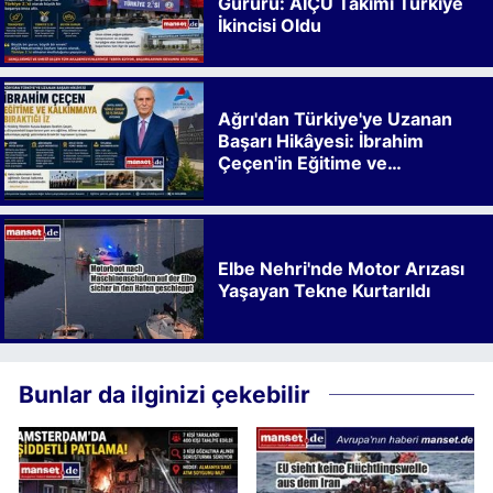
Gururu: AİÇÜ Takımı Türkiye
İkincisi Oldu
Ağrı'dan Türkiye'ye Uzanan
Başarı Hikâyesi: İbrahim
Çeçen'in Eğitime ve
Kalkınmaya Bıraktığı İz
Elbe Nehri'nde Motor Arızası
Yaşayan Tekne Kurtarıldı
Bunlar da ilginizi çekebilir