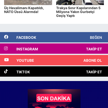
Üç Havalimanı Kapatıldı,
Trakya Sınır Kapılarından 5
NATO Üssü Alarmda!
Milyona Yakın Gurbetçi
Geçiş Yaptı
FACEBOOK
BEĞEN
INSTAGRAM
TAKIP ET
YOUTUBE
ABONE OL
TIKTOK
TAKIP ET