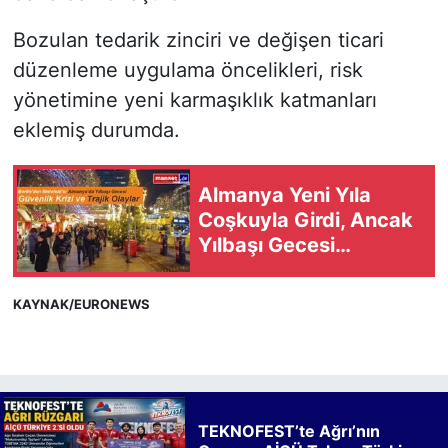
Bozulan tedarik zinciri ve değişen ticari
düzenleme uygulama öncelikleri, risk
yönetimine yeni karmaşıklık katmanları
eklemiş durumda.
Almanya Yeni Yıla
Coşkuyla Girdi, Ancak
Yılbaşı Gecesi
Trajedilerle Gölgelendi
KAYNAK/EURONEWS
TEKNOFEST’te Ağrı’nın