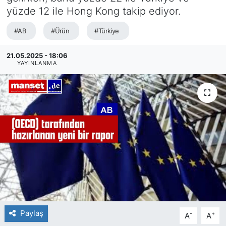
yüzde 12 ile Hong Kong takip ediyor.
SİYASET
#AB
#Ürün
#Türkiye
SAĞLIK
21.05.2025 - 18:06
YAYINLANMA
Paylaş
-
+
A
A