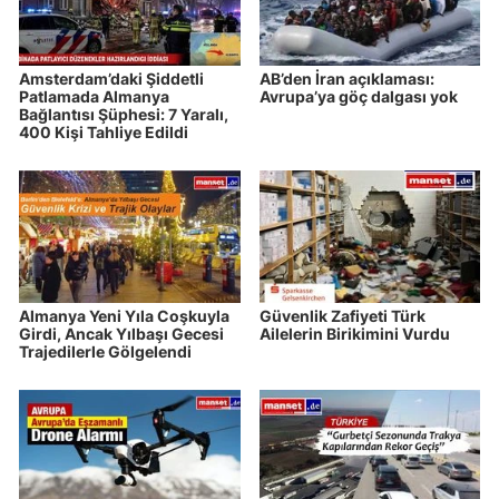
Amsterdam’daki Şiddetli
AB’den İran açıklaması:
Patlamada Almanya
Avrupa’ya göç dalgası yok
Bağlantısı Şüphesi: 7 Yaralı,
400 Kişi Tahliye Edildi
Almanya Yeni Yıla Coşkuyla
Güvenlik Zafiyeti Türk
Girdi, Ancak Yılbaşı Gecesi
Ailelerin Birikimini Vurdu
Trajedilerle Gölgelendi