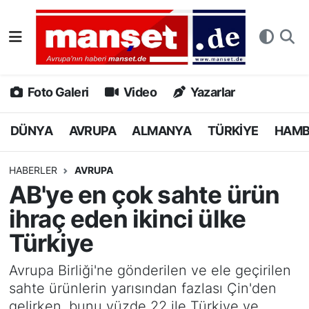
DÜNYA
Nöbetçi Eczaneler
AVRUPA
Hava Durumu
Foto Galeri
Video
Yazarlar
ALMANYA
Namaz Vakitleri
DÜNYA
AVRUPA
ALMANYA
TÜRKİYE
HAM
TÜRKİYE
Trafik Durumu
HABERLER
AVRUPA
AB'ye en çok sahte ürün
HAMBURG
Puan Durumu ve Fikstür
ihraç eden ikinci ülke
SPOR
Tüm Manşetler
Türkiye
DEUTSCH
Son Dakika Haberleri
Avrupa Birliği'ne gönderilen ve ele geçirilen
sahte ürünlerin yarısından fazlası Çin'den
EKONOMİ
Haber Arşivi
gelirken, bunu yüzde 22 ile Türkiye ve