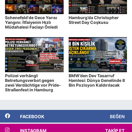
Schenefeld'de Gece Yarısı
Hamburg’da Christopher
Yangını: İtfaiyenin Hızlı
Street Day Coşkusu
Müdahalesi Faciayı Önledi
Polizei verhängt
BMW’den Dev Tasarruf
Betretungsverbot gegen
Hamlesi: Dünya Genelinde 8
zwei Verdächtige vor Pride-
Bin Pozisyon Kaldırılacak
Straßenfest in Hamburg
FACEBOOK
BEĞEN
INSTAGRAM
TAKIP ET