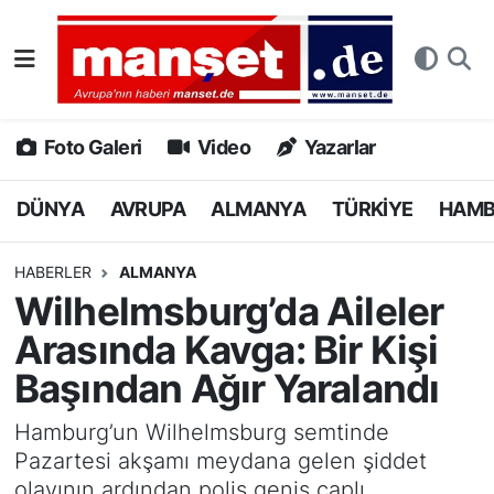
DÜNYA
Nöbetçi Eczaneler
AVRUPA
Hava Durumu
Foto Galeri
Video
Yazarlar
ALMANYA
Namaz Vakitleri
DÜNYA
AVRUPA
ALMANYA
TÜRKİYE
HAM
TÜRKİYE
Trafik Durumu
HABERLER
ALMANYA
Wilhelmsburg’da Aileler
HAMBURG
Puan Durumu ve Fikstür
Arasında Kavga: Bir Kişi
SPOR
Tüm Manşetler
Başından Ağır Yaralandı
DEUTSCH
Son Dakika Haberleri
Hamburg’un Wilhelmsburg semtinde
Pazartesi akşamı meydana gelen şiddet
EKONOMİ
Haber Arşivi
olayının ardından polis geniş çaplı