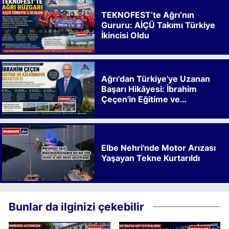
TEKNOFEST’te Ağrı’nın
Gururu: AİÇÜ Takımı Türkiye
İkincisi Oldu
Ağrı'dan Türkiye'ye Uzanan
Başarı Hikâyesi: İbrahim
Çeçen'in Eğitime ve
Kalkınmaya Bıraktığı İz
Elbe Nehri'nde Motor Arızası
Yaşayan Tekne Kurtarıldı
Bunlar da ilginizi çekebilir