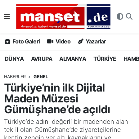
DÜNYA
Nöbetçi Eczaneler
AVRUPA
Hava Durumu
Foto Galeri
Video
Yazarlar
ALMANYA
Namaz Vakitleri
DÜNYA
AVRUPA
ALMANYA
TÜRKİYE
HAM
TÜRKİYE
Trafik Durumu
HABERLER
GENEL
Türkiye’nin ilk Dijital
HAMBURG
Puan Durumu ve Fikstür
Maden Müzesi
SPOR
Tüm Manşetler
Gümüşhane’de açıldı
DEUTSCH
Son Dakika Haberleri
Türkiye’de adını değerli bir madenden alan
tek il olan Gümüşhane’de ziyaretçilerine
EKONOMİ
Haber Arşivi
kentin zengin yer altı kaynaklarını ve