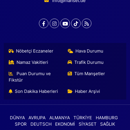
info@manset.de
Nöbetçi Eczaneler
Hava Durumu
Namaz Vakitleri
Trafik Durumu
Puan Durumu ve
Tüm Manşetler
Fikstür
Son Dakika Haberleri
Haber Arşivi
DÜNYA
AVRUPA
ALMANYA
TÜRKİYE
HAMBURG
SPOR
DEUTSCH
EKONOMİ
SİYASET
SAĞLIK