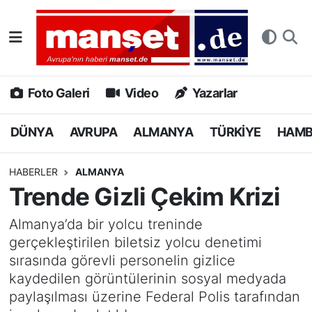
DÜNYA
Nöbetçi Eczaneler
AVRUPA
Hava Durumu
Foto Galeri
Video
Yazarlar
ALMANYA
Namaz Vakitleri
DÜNYA
AVRUPA
ALMANYA
TÜRKİYE
HAM
TÜRKİYE
Trafik Durumu
HABERLER
ALMANYA
Trende Gizli Çekim Krizi
HAMBURG
Puan Durumu ve Fikstür
Almanya’da bir yolcu treninde
SPOR
Tüm Manşetler
gerçekleştirilen biletsiz yolcu denetimi
sırasında görevli personelin gizlice
DEUTSCH
Son Dakika Haberleri
kaydedilen görüntülerinin sosyal medyada
paylaşılması üzerine Federal Polis tarafından
EKONOMİ
Haber Arşivi