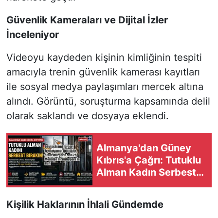
Güvenlik Kameraları ve Dijital İzler
İnceleniyor
Videoyu kaydeden kişinin kimliğinin tespiti
amacıyla trenin güvenlik kamerası kayıtları
ile sosyal medya paylaşımları mercek altına
alındı. Görüntü, soruşturma kapsamında delil
olarak saklandı ve dosyaya eklendi.
Almanya'dan Güney
Kıbrıs'a Çağrı: Tutuklu
Alman Kadın Serbest
Bırakılsın
Kişilik Haklarının İhlali Gündemde