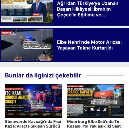
Ağrı'dan Türkiye'ye Uzanan
Başarı Hikâyesi: İbrahim
Çeçen'in Eğitime ve
Kalkınmaya Bıraktığı İz
Elbe Nehri'nde Motor Arızası
Yaşayan Tekne Kurtarıldı
Bunlar da ilginizi çekebilir
Stemwarde Kavşağı'nda Feci
Moorburg Elbe Seti'nde Tır
Kaza: Araçta Sıkışan Sürücü
Kazası: Yol Yaklaşık İki Saat