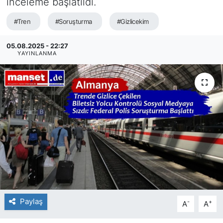
inceleme başlatıldı.
SİYASET
#Tren
#Soruşturma
#Gizlicekim
SAĞLIK
05.08.2025 - 22:27
YAYINLANMA
Paylaş
-
+
A
A