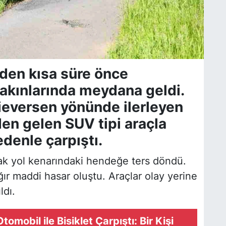
’den kısa süre önce
akınlarında meydana geldi.
Sieversen yönünde ilerleyen
den gelen SUV tipi araçla
denle çarpıştı.
ak yol kenarındaki hendeğe ters döndü.
ğır maddi hasar oluştu. Araçlar olay yerine
ldı.
mobil ile Bisiklet Çarpıştı: Bir Kişi