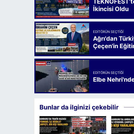
TEKNOFEST’te 
İkincisi Oldu
EDITÖRÜN SEÇTIĞI
Ağrı'dan Türk
Çeçen'in Eğiti
EDITÖRÜN SEÇTIĞI
Elbe Nehri'nd
Bunlar da ilginizi çekebilir