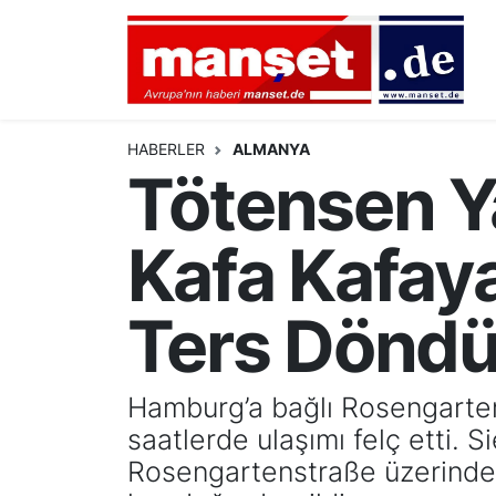
DÜNYA
Nöbetçi Eczaneler
AVRUPA
Hava Durumu
HABERLER
ALMANYA
Tötensen Ya
ALMANYA
Namaz Vakitleri
Kafa Kafay
TÜRKİYE
Trafik Durumu
HAMBURG
Puan Durumu ve Fikstür
Ters Dönd
SPOR
Tüm Manşetler
Hamburg’a bağlı Rosengarten
DEUTSCH
Son Dakika Haberleri
saatlerde ulaşımı felç etti. 
Rosengartenstraße üzerinde 
EKONOMİ
Haber Arşivi