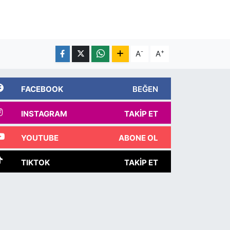
-
+
A
A
FACEBOOK
BEĞEN
INSTAGRAM
TAKIP ET
YOUTUBE
ABONE OL
TIKTOK
TAKIP ET