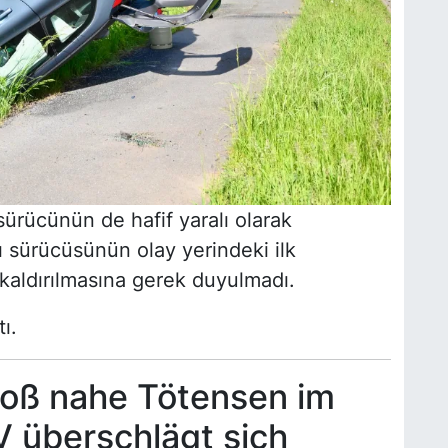
ürücünün de hafif yaralı olarak
cı sürücüsünün olay yerindeki ilk
aldırılmasına gerek duyulmadı.
ı.
oß nahe Tötensen im
V überschlägt sich