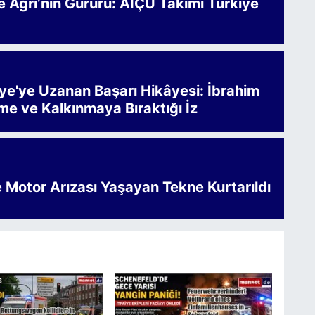
Ağrı’nın Gururu: AİÇÜ Takımı Türkiye
iye'ye Uzanan Başarı Hikâyesi: İbrahim
me ve Kalkınmaya Bıraktığı İz
e Motor Arızası Yaşayan Tekne Kurtarıldı