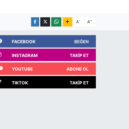
-
+
A
A
FACEBOOK
BEĞEN
INSTAGRAM
TAKIP ET
YOUTUBE
ABONE OL
TIKTOK
TAKIP ET