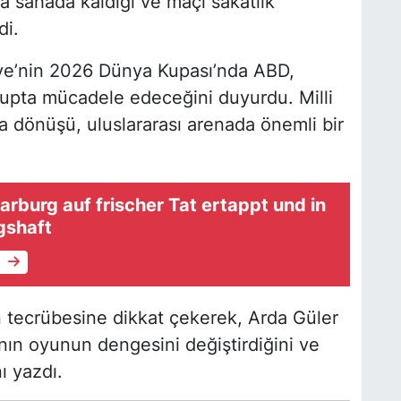
 sahada kaldığı ve maçı sakatlık
di.
iye’nin 2026 Dünya Kupası’nda ABD,
rupta mücadele edeceğini duyurdu. Milli
a dönüşü, uluslararası arenada önemli bir
arburg auf frischer Tat ertappt und in
gshaft
e
n tecrübesine dikkat çekerek, Arda Güler
ının oyunun dengesini değiştirdiğini ve
nı yazdı.