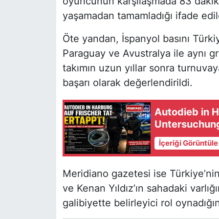
oyuncunun karşılaşmada 83 dakika
yaşamadan tamamladığı ifade edil
Öte yandan, İspanyol basını Türk
Paraguay ve Avustralya ile aynı g
takımın uzun yıllar sonra turnuvay
başarı olarak değerlendirildi.
Autodieb in H
Untersuchun
İçeriği Görüntül
Meridiano gazetesi ise Türkiye’ni
ve Kenan Yıldız’ın sahadaki varlığ
galibiyette belirleyici rol oynadığı