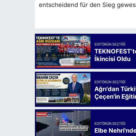
entscheidend für den Sieg gewes
EDITÖRÜN SEÇTIĞI
TEKNOFEST’te 
İkincisi Oldu
EDITÖRÜN SEÇTIĞI
Ağrı'dan Türk
Çeçen'in Eğiti
EDITÖRÜN SEÇTIĞI
Elbe Nehri'nd