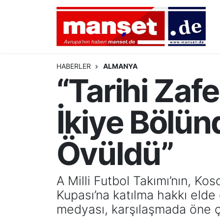
DÜNYA
Nöbetçi Eczaneler
AVRUPA
Hava Durumu
HABERLER
ALMANYA
“Tarihi Zaf
ALMANYA
Namaz Vakitleri
İkiye Bölünd
TÜRKİYE
Trafik Durumu
HAMBURG
Puan Durumu ve Fikstür
Övüldü”
SPOR
Tüm Manşetler
A Milli Futbol Takımı’nın, Kos
DEUTSCH
Son Dakika Haberleri
Kupası’na katılma hakkı elde
medyası, karşılaşmada öne çı
EKONOMİ
Haber Arşivi