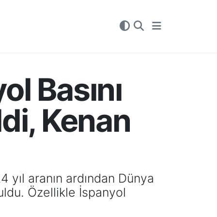
yol Basını
ldi, Kenan
 24 yıl aranın ardından Dünya
ldu. Özellikle İspanyol