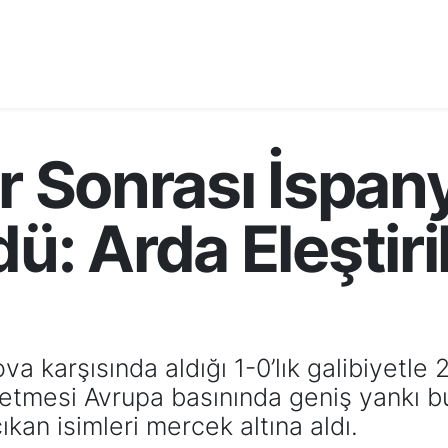
er Sonrası İspan
ü: Arda Eleştiri
ova karşısında aldığı 1-0’lık galibiyetle
 etmesi Avrupa basınında geniş yankı bu
kan isimleri mercek altına aldı.