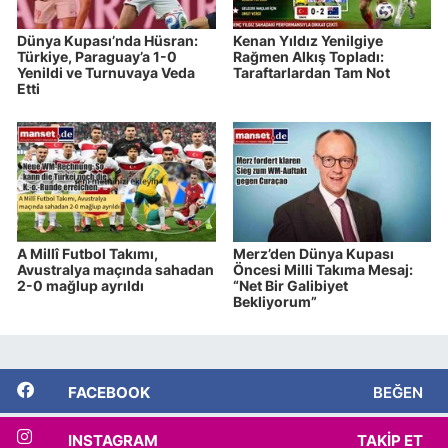
Dünya Kupası’nda Hüsran:
Kenan Yıldız Yenilgiye
Türkiye, Paraguay’a 1-0
Rağmen Alkış Topladı:
Yenildi ve Turnuvaya Veda
Taraftarlardan Tam Not
Etti
A Millî Futbol Takımı,
Merz’den Dünya Kupası
Avustralya maçında sahadan
Öncesi Milli Takıma Mesaj:
2-0 mağlup ayrıldı
“Net Bir Galibiyet
Bekliyorum”
FACEBOOK
BEĞEN
INSTAGRAM
TAKIP ET