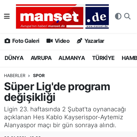
DÜNYA
Nöbetçi Eczaneler
AVRUPA
Hava Durumu
Foto Galeri
Video
Yazarlar
ALMANYA
Namaz Vakitleri
DÜNYA
AVRUPA
ALMANYA
TÜRKİYE
HAM
TÜRKİYE
Trafik Durumu
HABERLER
SPOR
Süper Lig'de program
HAMBURG
Puan Durumu ve Fikstür
değişikliği
SPOR
Tüm Manşetler
Ligin 23. haftasında 2 Şubat'ta oynanacağı
açıklanan Hes Kablo Kayserispor-Aytemiz
DEUTSCH
Son Dakika Haberleri
Alanyaspor maçı bir gün sonraya alındı.
EKONOMİ
Haber Arşivi