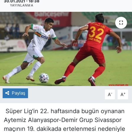
30.01.2021 - 18:38
YAYINLANMA
SİYASET
SAĞLIK
Paylaş
-
+
A
A
Süper Lig'in 22. haftasında bugün oynanan
Aytemiz Alanyaspor-Demir Grup Sivasspor
maçının 19. dakikada ertelenmesi nedeniyle