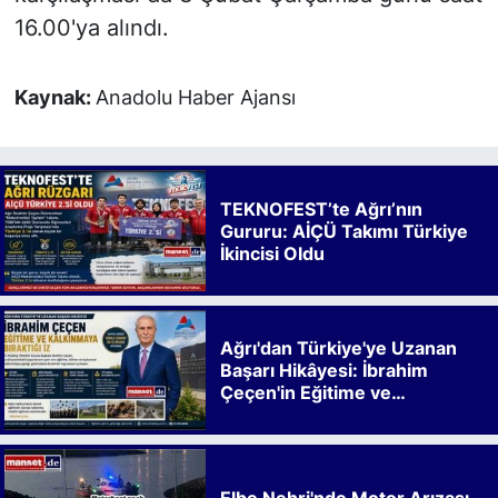
16.00'ya alındı.
Kaynak:
Anadolu Haber Ajansı
TEKNOFEST’te Ağrı’nın
Gururu: AİÇÜ Takımı Türkiye
İkincisi Oldu
Ağrı'dan Türkiye'ye Uzanan
Başarı Hikâyesi: İbrahim
Çeçen'in Eğitime ve
Kalkınmaya Bıraktığı İz