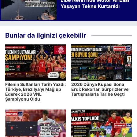
Elbe Nehri'nde Motor Arızası
Yaşayan Tekne Kurtarıldı
Bunlar da ilginizi çekebilir
Filenin Sultanları Tarih Yazdı:
2026 Dünya Kupası Sona
Türkiye, Brezilya’yı Mağlup
Erdi: Rekorlar, Sürprizler ve
Ederek 2026 VNL
Tartışmalarla Tarihe Geçti
Şampiyonu Oldu