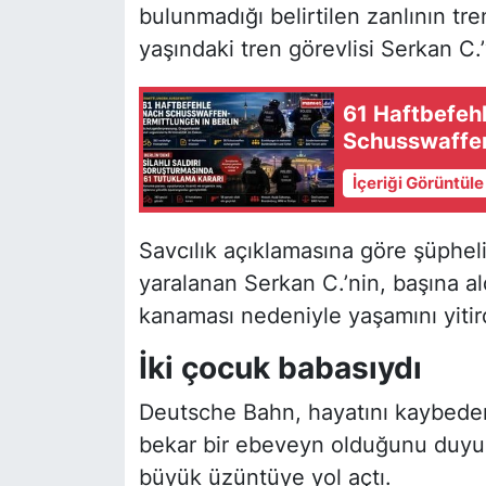
bulunmadığı belirtilen zanlının tre
yaşındaki tren görevlisi Serkan C.’
61 Haftbefeh
Schusswaffena
İçeriği Görüntül
Savcılık açıklamasına göre şüpheli,
yaralanan Serkan C.’nin, başına a
kanaması nedeniyle yaşamını yitirdiğ
İki çocuk babasıydı
Deutsche Bahn, hayatını kaybeden 
bekar bir ebeveyn olduğunu duyurd
büyük üzüntüye yol açtı.