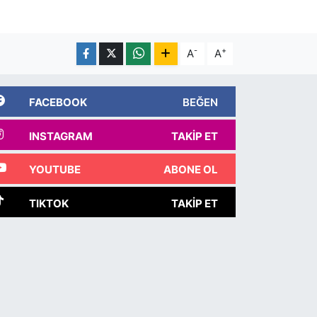
-
+
A
A
FACEBOOK
BEĞEN
INSTAGRAM
TAKIP ET
YOUTUBE
ABONE OL
TIKTOK
TAKIP ET