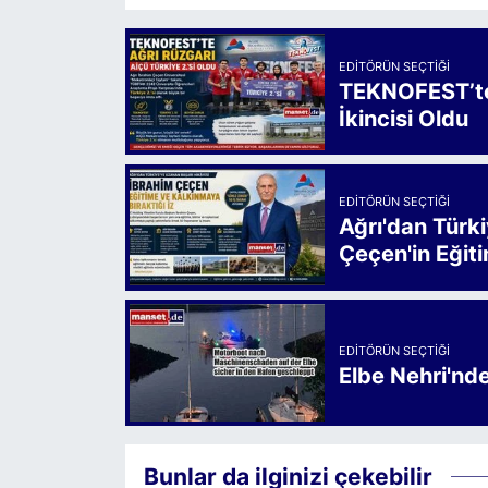
EDITÖRÜN SEÇTIĞI
TEKNOFEST’te 
İkincisi Oldu
EDITÖRÜN SEÇTIĞI
Ağrı'dan Türk
Çeçen'in Eğiti
EDITÖRÜN SEÇTIĞI
Elbe Nehri'nd
Bunlar da ilginizi çekebilir