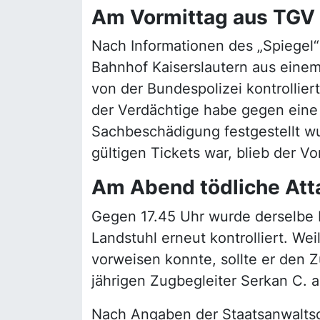
Am Vormittag aus TG
Nach Informationen des „Spiegel
Bahnhof Kaiserslautern aus ein
von der Bundespolizei kontrollier
der Verdächtige habe gegen eine
Sachbeschädigung festgestellt w
gültigen Tickets war, blieb der V
Am Abend tödliche Att
Gegen 17.45 Uhr wurde derselbe 
Landstuhl erneut kontrolliert. Wei
vorweisen konnte, sollte er den Z
jährigen Zugbegleiter Serkan C. 
Nach Angaben der Staatsanwaltsc