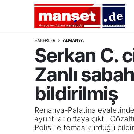
DÜNYA
Nöbetçi Eczaneler
AVRUPA
Hava Durumu
HABERLER
ALMANYA
Serkan C. c
ALMANYA
Namaz Vakitleri
Zanlı sabah
TÜRKİYE
Trafik Durumu
HAMBURG
Puan Durumu ve Fikstür
bildirilmiş
SPOR
Tüm Manşetler
Renanya-Palatina eyaletinde tr
DEUTSCH
Son Dakika Haberleri
ayrıntılar ortaya çıktı. Göza
Polis ile temas kurduğu bildiri
EKONOMİ
Haber Arşivi