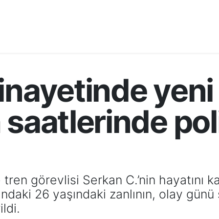
inayetinde yeni 
 saatlerinde pol
en görevlisi Serkan C.’nin hayatını kayb
ltındaki 26 yaşındaki zanlının, olay gün
ldi.