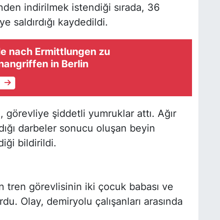
nden indirilmek istendiği sırada, 36
ye saldırdığı kaydedildi.
le nach Ermittlungen zu
ngriffen in Berlin
e
 görevliye şiddetli yumruklar attı. Ağır
ldığı darbeler sonucu oluşan beyin
i bildirildi.
tren görevlisinin iki çocuk babası ve
u. Olay, demiryolu çalışanları arasında