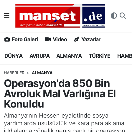
DÜNYA
Nöbetçi Eczaneler
AVRUPA
Hava Durumu
Foto Galeri
Video
Yazarlar
ALMANYA
Namaz Vakitleri
DÜNYA
AVRUPA
ALMANYA
TÜRKİYE
HAM
TÜRKİYE
Trafik Durumu
HABERLER
ALMANYA
Operasyon'da 850 Bin
HAMBURG
Puan Durumu ve Fikstür
Avroluk Mal Varlığına El
SPOR
Tüm Manşetler
Konuldu
DEUTSCH
Son Dakika Haberleri
Almanya’nın Hessen eyaletinde sosyal
yardımlarda usulsüzlük ve kara para aklama
EKONOMİ
Haber Arşivi
iddialarına yönelik geniş çaplı bir operasyon