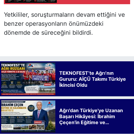
n in Berlin
Yetkililer, soruşturmaların devam ettiğini ve
benzer operasyonların önümüzdeki
dönemde de süreceğini bildirdi.
TEKNOFEST’te Ağrı’nın
Gururu: AİÇÜ Takımı Türkiye
İkincisi Oldu
Ağrı'dan Türkiye'ye Uzanan
Başarı Hikâyesi: İbrahim
Çeçen'in Eğitime ve
Kalkınmaya Bıraktığı İz